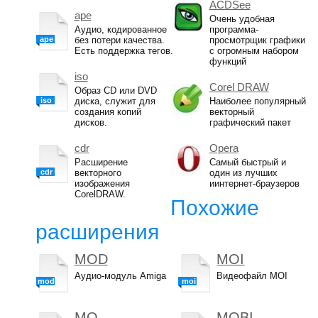
ACDSee
ape
Очень удобная
Аудио, кодированное
программа-
ape
без потери качества.
просмотрщик графики
Есть поддержка тегов.
с огромным набором
функций
iso
Corel DRAW
Образ CD или DVD
iso
диска, служит для
Наиболее популярный
создания копий
векторный
дисков.
графический пакет
cdr
Opera
Расширение
Самый быстрый и
cdr
векторного
один из лучших
изображения
иинтернет-браузеров
CorelDRAW.
Похожие
расширения
MOD
MOI
Аудио-модуль Amiga
Видеофайл MOI
mod
moi
MO
MOBI