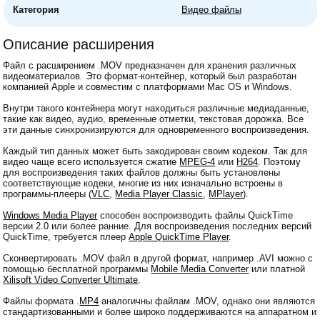
Категория
Видео файлы
Описание расширения
Файл с расширением .MOV предназначен для хранения различных
видеоматериалов. Это формат-контейнер, который был разработан
компанией Apple и совместим с платформами Mac OS и Windows.
Внутри такого контейнера могут находиться различные медиаданные,
такие как видео, аудио, временные отметки, текстовая дорожка. Все
эти данные синхронизируются для одновременного воспроизведения.
Каждый тип данных может быть закодирован своим кодеком. Так для
видео чаще всего используется сжатие
MPEG-4
или
H264
. Поэтому
для воспроизведения таких файлов должны быть установлены
соответствующие кодеки, многие из них изначально встроены в
программы-плееры (
VLC
,
Media Player Classic
,
MPlayer
).
Windows Media Player
способен воспроизводить файлы QuickTime
версии 2.0 или более ранние. Для воспроизведения последних версий
QuickTime, требуется плеер
Apple QuickTime Player
.
Сконвертировать .MOV файл в другой формат, например .AVI можно с
помощью бесплатной программы
Mobile Media Converter
или платной
Xilisoft Video Converter Ultimate
.
Файлы формата .
MP4
аналогичны файлам .MOV, однако они являются
стандартизованными и более широко поддерживаются на аппаратном и