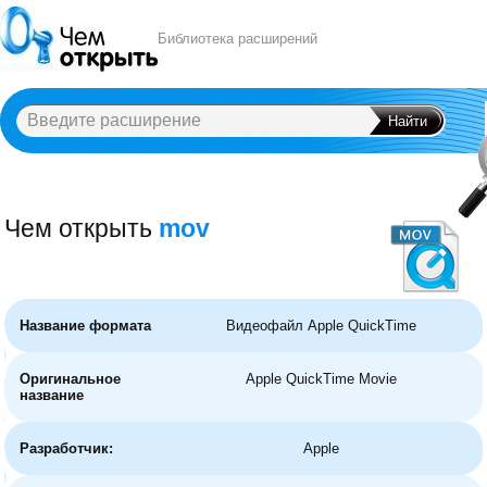
Библиотека расширений
Чем открыть
mov
A
B
C
D
E
F
G
H
I
J
K
L
M
N
O
P
Q
R
S
T
U
V
W
X
Y
Название формата
Видеофайл Apple QuickTime
Оригинальное
Apple QuickTime Movie
название
Разработчик:
Apple