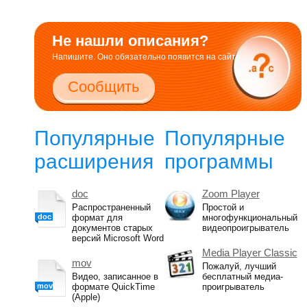
Не нашли описания?
Напишите. Оно обязательно появится на сайте.
Сообщить
Популярные
Популярные
расширения
программы
doc
Zoom Player
Распространенный
Простой и
doc
формат для
многофункциональный
документов старых
видеопроигрыватель
версий Microsoft Word
Media Player Classic
mov
Пожалуй, лучший
Видео, записанное в
бесплатный медиа-
mov
формате QuickTime
проигрыватель
(Apple)