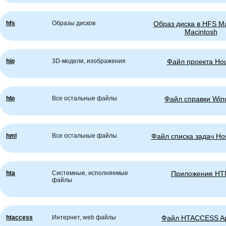
hfs
Образы дисков
Образ диска в HFS M
Macintosh
hip
3D-модели, изображения
Файл проекта Hou
hlp
Все остальные файлы
Файл справки Win
hml
Все остальные файлы
Файл списка задач Hos
hta
Системные, исполняемые
Приложение H
файлы
htaccess
Интернет, web файлы
Файл HTACCESS A