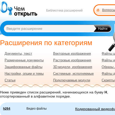
Вопросы
Библиотека расширений
Расширения по категориям
Документы, текст
Векторные изображения
Файлы 
Размеченные документы
Растровые изображения
Файлы и
Зашифрованные файлы
3D-модели, изображения
Образы 
Настройки, опции и темы
Системные, исполняемые
Файлы 
Статьи
Подключаемые модули
Скрипты
Ниже приведен список расширений, начинающихся на букву
H
,
отсортированный в алфавитном порядке.
h264
Видео файлы
Кодированный видеоф