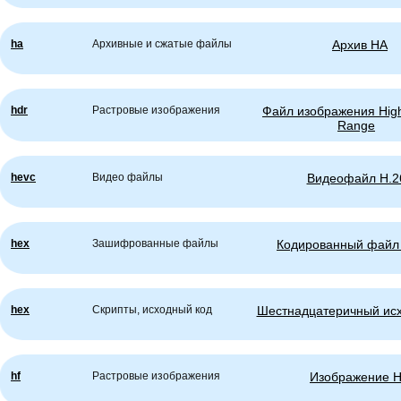
ha
Архивные и сжатые файлы
Архив HA
hdr
Растровые изображения
Файл изображения Hig
Range
hevc
Видео файлы
Видеофайл H.2
hex
Зашифрованные файлы
Кодированный файл
hex
Скрипты, исходный код
Шестнадцатеричный ис
hf
Растровые изображения
Изображение 