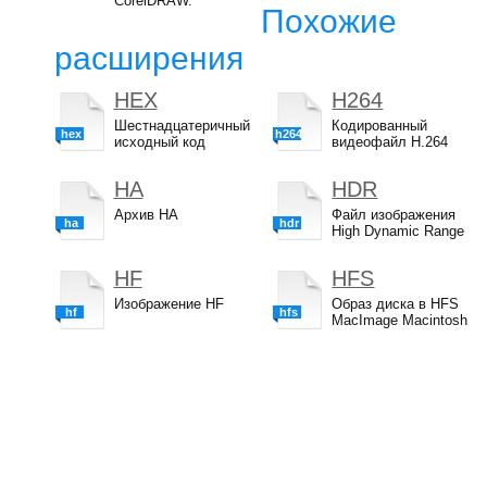
CorelDRAW.
Похожие
расширения
HEX
H264
Шестнадцатеричный
Кодированный
hex
h264
исходный код
видеофайл H.264
HA
HDR
Архив HA
Файл изображения
ha
hdr
High Dynamic Range
HF
HFS
Изображение HF
Образ диска в HFS
hf
hfs
MacImage Macintosh