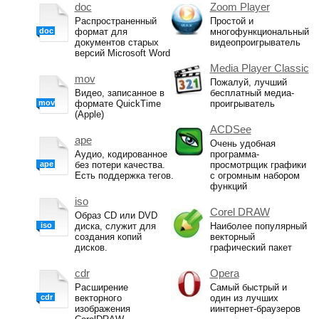
doc
Zoom Player
Распространенный
Простой и
doc
формат для
многофункциональный
документов старых
видеопроигрыватель
версий Microsoft Word
Media Player Classic
mov
Пожалуй, лучший
Видео, записанное в
бесплатный медиа-
mov
формате QuickTime
проигрыватель
(Apple)
ACDSee
ape
Очень удобная
Аудио, кодированное
программа-
ape
без потери качества.
просмотрщик графики
Есть поддержка тегов.
с огромным набором
функций
iso
Corel DRAW
Образ CD или DVD
iso
диска, служит для
Наиболее популярный
создания копий
векторный
дисков.
графический пакет
cdr
Opera
Расширение
Самый быстрый и
cdr
векторного
один из лучших
изображения
иинтернет-браузеров