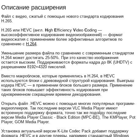
Описание расширения
Файл с видео, сжатый с помощью нового стандарта кодирования
H.265.
H.265 или HEVC (англ.
H
igh
E
fficiency
V
ideo
C
oding —
высокоэффективное кодирование видеоизображений) — формат
видеосжатия с применением более эффективных алгоритмов по
сравнению с
H.264
.
Уменьшение размера файла по сравнению с современным стандартом
H.264 может достигать 25-50%. При это качество изображения
остается высоким. Поддерживаются форматы кадра до 8K (UHDTV) с
разрешением 8192×4320 пикселей.
Вместо макроблоков, которые применялись в H.264, в HEVC
используются блоки с древовидной структурой кодирования. Выигрыш
кодера HEVC — в применении блоков большего размера. Применение
таких блоков повышает эффективность кодирования при
одновременном сокращении времени декодирования.
Открыть файл .HEVC можно с помощью многих популярных программ-
видеоплееров. Так последние версии VLC Media Player имеют
встроенную поддержку формата, точно так же подойду последние
версии Media Player Classic - Black Edition (MPC-BE), The KMPlayer, Pot
Player, GOM Media Player.
Установка актуальной версии K-Lite Codec Pack добавит поддержку
формата .HEVC и в другие плееры, например стандартный Windows