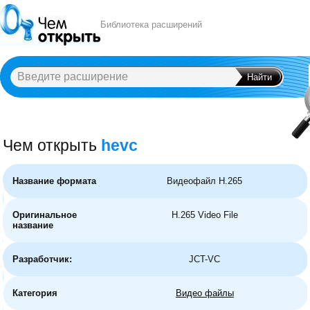
Библиотека расширений
Чем открыть
hevc
A
B
C
D
E
F
G
H
I
J
K
L
M
N
O
P
Q
R
S
T
U
V
W
X
Y
Название формата
Видеофайл H.265
Оригинальное
H.265 Video File
название
Разработчик:
JCT-VC
Категория
Видео файлы