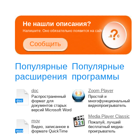
Не нашли описания?
Напишите. Оно обязательно появится на сайте.
Сообщить
Популярные
Популярные
расширения
программы
doc
Zoom Player
Распространенный
Простой и
doc
формат для
многофункциональный
документов старых
видеопроигрыватель
версий Microsoft Word
Media Player Classic
mov
Пожалуй, лучший
Видео, записанное в
бесплатный медиа-
mov
формате QuickTime
проигрыватель