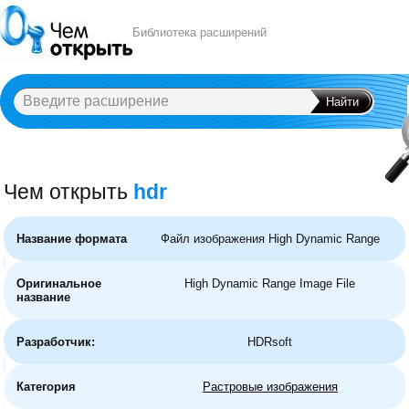
Библиотека расширений
Чем открыть
hdr
A
B
C
D
E
F
G
H
I
J
K
L
M
N
O
P
Q
R
S
T
U
V
W
X
Y
Название формата
Файл изображения High Dynamic Range
Оригинальное
High Dynamic Range Image File
название
Разработчик:
HDRsoft
Категория
Растровые изображения