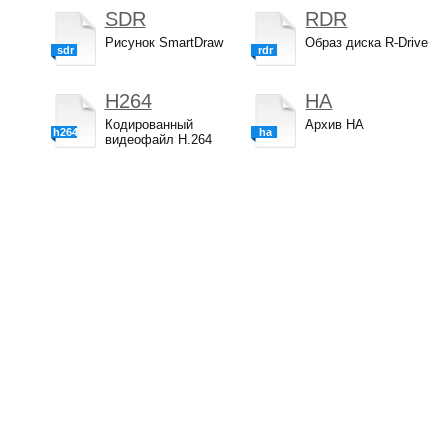
SDR
RDR
Рисунок SmartDraw
Образ диска R-Drive
sdr
rdr
H264
HA
Кодированный
Архив HA
h264
ha
видеофайл H.264