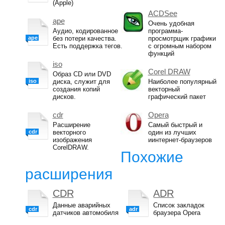
(Apple)
ACDSee
ape
Очень удобная
Аудио, кодированное
программа-
ape
без потери качества.
просмотрщик графики
Есть поддержка тегов.
с огромным набором
функций
iso
Corel DRAW
Образ CD или DVD
iso
диска, служит для
Наиболее популярный
создания копий
векторный
дисков.
графический пакет
cdr
Opera
Расширение
Самый быстрый и
cdr
векторного
один из лучших
изображения
иинтернет-браузеров
CorelDRAW.
Похожие
расширения
CDR
ADR
Данные аварийных
Список закладок
cdr
adr
датчиков автомобиля
браузера Opera