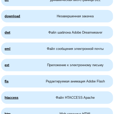
download
Незавершенная закачка
dwt
Файл шаблона Adobe Dreamweaver
eml
Файл сообщения электронной почты
ext
Приложение к электронному письму
fla
Редактируемая анимация Adobe Flash
htaccess
Файл HTACCESS Apache
htm
Web-страница HTML