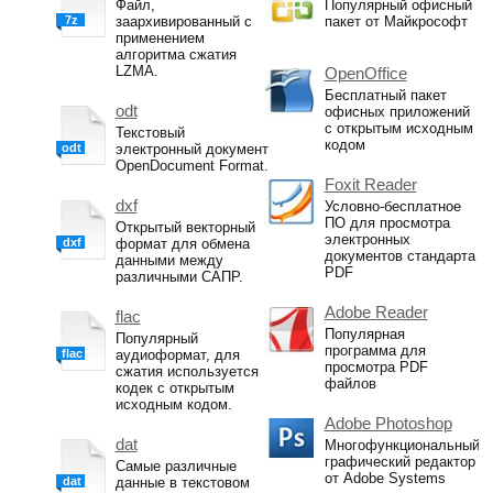
Файл,
Популярный офисный
7z
заархивированный с
пакет от Майкрософт
применением
алгоритма сжатия
LZMA.
OpenOffice
Бесплатный пакет
odt
офисных приложений
с открытым исходным
Текстовый
кодом
odt
электронный документ
OpenDocument Format.
Foxit Reader
dxf
Условно-бесплатное
ПО для просмотра
Открытый векторный
электронных
dxf
формат для обмена
документов стандарта
данными между
PDF
различными САПР.
Adobe Reader
flac
Популярная
Популярный
программа для
flac
аудиоформат, для
просмотра PDF
сжатия используется
файлов
кодек с открытым
исходным кодом.
Adobe Photoshop
dat
Многофункциональный
графический редактор
Самые различные
от Adobe Systems
dat
данные в текстовом