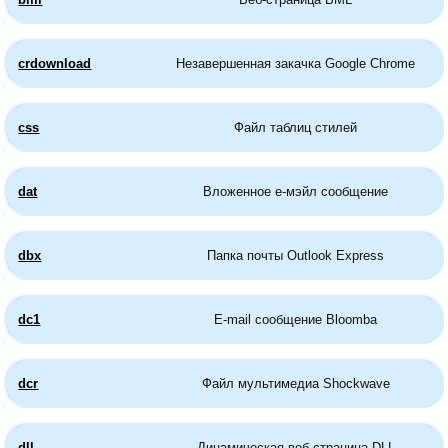
crdownload
Незавершенная закачка Google Chrome
css
Файл таблиц стилей
dat
Вложенное е-мэйл сообщение
dbx
Папка почты Outlook Express
dc1
E-mail сообщение Bloomba
dcr
Файл мультимедиа Shockwave
dll
Динамическая веб-страница DLL