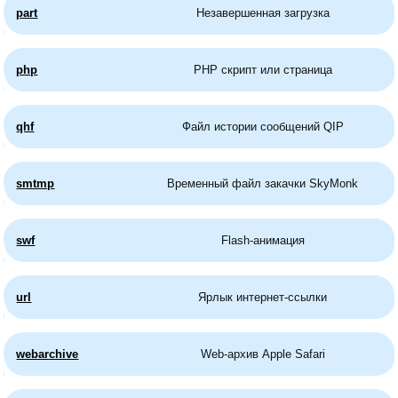
part
Незавершенная загрузка
php
PHP скрипт или страница
qhf
Файл истории сообщений QIP
smtmp
Временный файл закачки SkyMonk
swf
Flash-анимация
url
Ярлык интернет-ссылки
webarchive
Web-архив Apple Safari