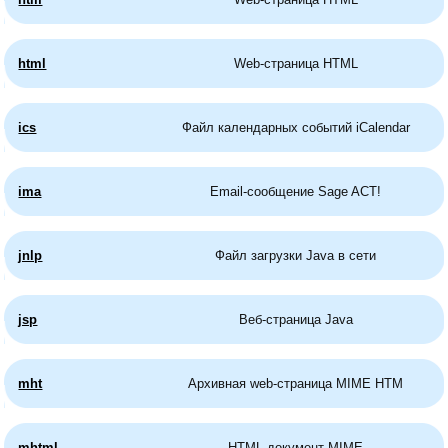
html
Web-страница HTML
ics
Файл календарных событий iCalendar
ima
Email-сообщение Sage ACT!
jnlp
Файл загрузки Java в сети
jsp
Веб-страница Java
mht
Архивная web-страница MIME HTM
mhtml
HTML-документ MIME