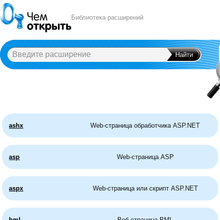
Библиотека расширений
A
B
C
D
E
F
G
H
I
J
K
L
M
N
O
P
Q
R
S
T
U
V
W
X
Y
ashx
Web-страница обработчика ASP.NET
asp
Web-страница ASP
aspx
Web-страница или скрипт ASP.NET
bml
Веб-страница BML