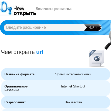
Библиотека расширений
Чем открыть
url
A
B
C
D
E
F
G
H
I
J
K
L
M
N
O
P
Q
R
S
T
U
V
W
X
Y
Название формата
Ярлык интернет-ссылки
Оригинальное
Internet Shortcut
название
Разработчик:
Неизвестен