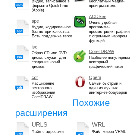
Видео, записанное в
бесплатный медиа-
mov
формате QuickTime
проигрыватель
(Apple)
ACDSee
ape
Очень удобная
Аудио, кодированное
программа-
ape
без потери качества.
просмотрщик графики
Есть поддержка тегов.
с огромным набором
функций
iso
Corel DRAW
Образ CD или DVD
iso
диска, служит для
Наиболее популярный
создания копий
векторный
дисков.
графический пакет
cdr
Opera
Расширение
Самый быстрый и
cdr
векторного
один из лучших
изображения
иинтернет-браузеров
CorelDRAW.
Похожие
расширения
URLS
WRL
Файл с адресами
Файл миров VRML
urls
wrl