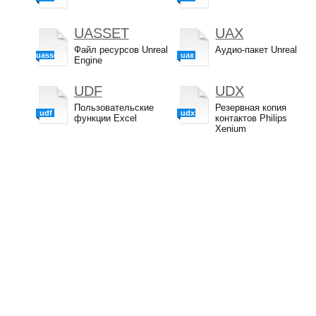
UASSET
UAX
Файл ресурсов Unreal
Аудио-пакет Unreal
uasset
uax
Engine
UDF
UDX
Пользовательские
Резервная копия
udf
udx
функции Excel
контактов Philips
Xenium