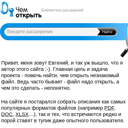
Библиотека расширений
A
B
C
D
E
F
G
H
I
J
K
L
M
N
O
P
Q
R
S
T
U
V
W
X
Y
Привет, меня зовут Евгений, и так уж вышло, что я
автор этого сайта ;-). Главная цель и задача
проекта - помочь найти, чем открыть незнакомый
файл. Ведь часто бывает - файл надо открыть, а
чем это сделать - непонятно.
На сайте я постарался собрать описания как самых
популярных форматов файлов (например
PDF
,
DOC
,
XLSX
…), так и тех, что встречаются редко и
порой ставят в тупик даже опытного пользователя.