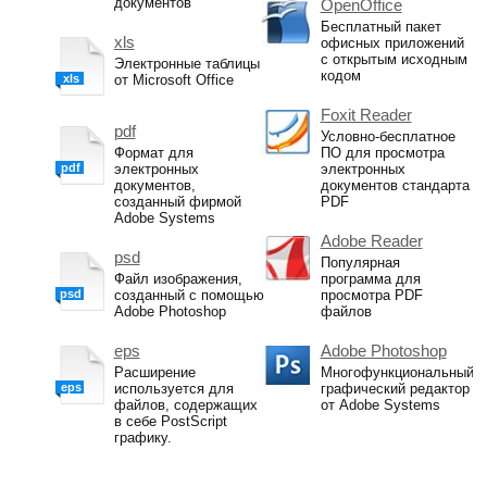
документов
OpenOffice
Бесплатный пакет
xls
офисных приложений
с открытым исходным
Электронные таблицы
кодом
xls
от Microsoft Office
Foxit Reader
pdf
Условно-бесплатное
Формат для
ПО для просмотра
pdf
электронных
электронных
документов,
документов стандарта
созданный фирмой
PDF
Adobe Systems
Adobe Reader
psd
Популярная
Файл изображения,
программа для
psd
созданный с помощью
просмотра PDF
Adobe Photoshop
файлов
eps
Adobe Photoshop
Расширение
Многофункциональный
eps
используется для
графический редактор
файлов, содержащих
от Adobe Systems
в себе PostScript
графику.