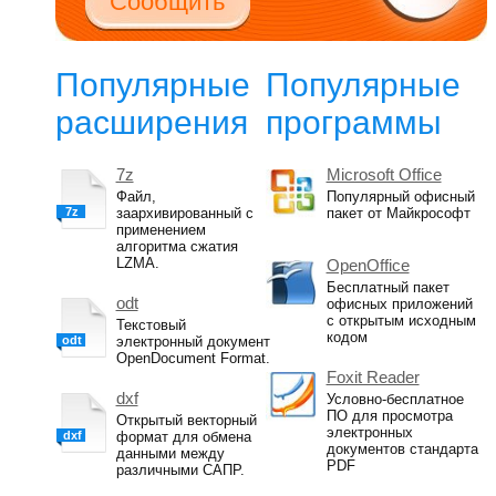
Сообщить
Популярные
Популярные
расширения
программы
7z
Microsoft Office
Файл,
Популярный офисный
7z
заархивированный с
пакет от Майкрософт
применением
алгоритма сжатия
LZMA.
OpenOffice
Бесплатный пакет
odt
офисных приложений
с открытым исходным
Текстовый
кодом
odt
электронный документ
OpenDocument Format.
Foxit Reader
dxf
Условно-бесплатное
ПО для просмотра
Открытый векторный
электронных
dxf
формат для обмена
документов стандарта
данными между
PDF
различными САПР.