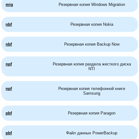
mig
Резервная копия Windows Migration
nbf
Резервная копия Nokia
nbf
Резервная копия Backup Now
npf
Резервная копия раздела жесткого диска
NTI
npf
Резервная копия телефонной книги
Samsung
pbf
Резервная копия Paragon
pbf
Файл данных PowerBackup