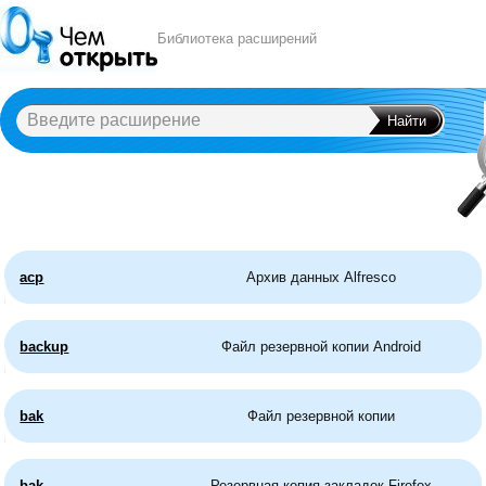
Библиотека расширений
A
B
C
D
E
F
G
H
I
J
K
L
M
N
O
P
Q
R
S
T
U
V
W
X
Y
acp
Архив данных Alfresco
backup
Файл резервной копии Android
bak
Файл резервной копии
bak
Резервная копия закладок Firefox