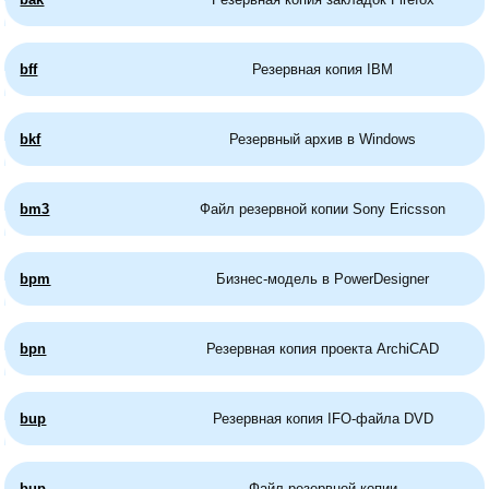
bff
Резервная копия IBM
bkf
Резервный архив в Windows
bm3
Файл резервной копии Sony Ericsson
bpm
Бизнес-модель в PowerDesigner
bpn
Резервная копия проекта ArchiCAD
bup
Резервная копия IFO-файла DVD
bup
Файл резервной копии