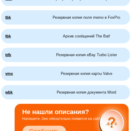
tbk
Резервная копия поля memo в FoxPro
tbk
Архив сообщений The Bat!
tdb
Резервная копия eBay Turbo Lister
vmx
Резервная копия карты Valve
wbk
Резервная копия документа Word
Не нашли описания?
Напишите. Оно обязательно появится на сайте.