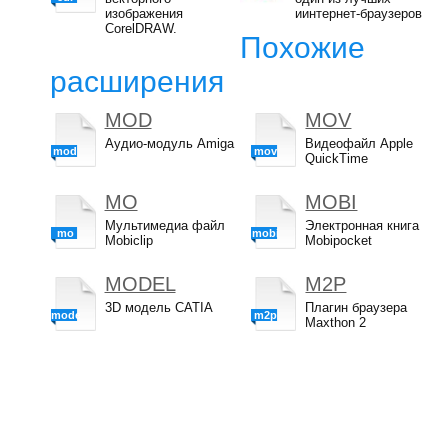
изображения
иинтернет-браузеров
CorelDRAW.
Похожие
расширения
MOD
MOV
Аудио-модуль Amiga
Видеофайл Apple
mod
mov
QuickTime
MO
MOBI
Мультимедиа файл
Электронная книга
mo
mobi
Mobiclip
Mobipocket
MODEL
M2P
3D модель CATIA
Плагин браузера
model
m2p
Maxthon 2