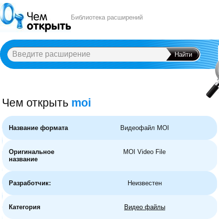
Библиотека расширений
Чем открыть
moi
A
B
C
D
E
F
G
H
I
J
K
L
M
N
O
P
Q
R
S
T
U
V
W
X
Y
Название формата
Видеофайл MOI
Оригинальное
MOI Video File
название
Разработчик:
Неизвестен
Категория
Видео файлы