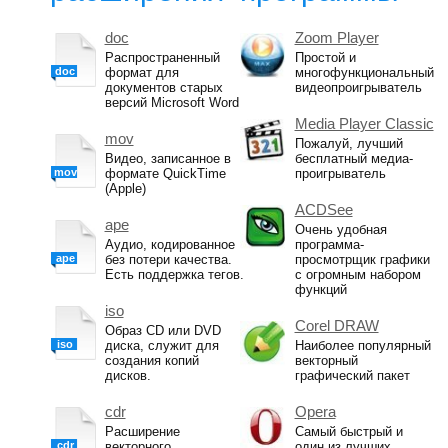
doc
Zoom Player
Распространенный
Простой и
doc
формат для
многофункциональный
документов старых
видеопроигрыватель
версий Microsoft Word
Media Player Classic
mov
Пожалуй, лучший
Видео, записанное в
бесплатный медиа-
mov
формате QuickTime
проигрыватель
(Apple)
ACDSee
ape
Очень удобная
Аудио, кодированное
программа-
ape
без потери качества.
просмотрщик графики
Есть поддержка тегов.
с огромным набором
функций
iso
Corel DRAW
Образ CD или DVD
iso
диска, служит для
Наиболее популярный
создания копий
векторный
дисков.
графический пакет
cdr
Opera
Расширение
Самый быстрый и
cdr
векторного
один из лучших