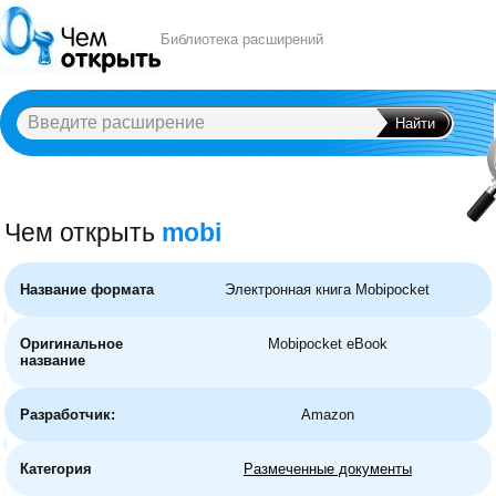
Библиотека расширений
Чем открыть
mobi
A
B
C
D
E
F
G
H
I
J
K
L
M
N
O
P
Q
R
S
T
U
V
W
X
Y
Название формата
Электронная книга Mobipocket
Оригинальное
Mobipocket eBook
название
Разработчик:
Amazon
Категория
Размеченные документы