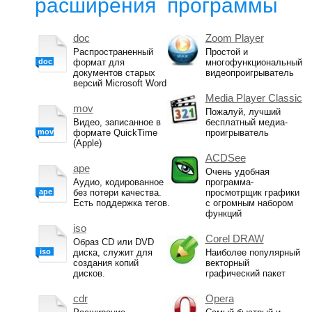
расширения
программы
doc
Zoom Player
Распространенный
Простой и
doc
формат для
многофункциональный
документов старых
видеопроигрыватель
версий Microsoft Word
Media Player Classic
mov
Пожалуй, лучший
Видео, записанное в
бесплатный медиа-
mov
формате QuickTime
проигрыватель
(Apple)
ACDSee
ape
Очень удобная
Аудио, кодированное
программа-
ape
без потери качества.
просмотрщик графики
Есть поддержка тегов.
с огромным набором
функций
iso
Corel DRAW
Образ CD или DVD
iso
диска, служит для
Наиболее популярный
создания копий
векторный
дисков.
графический пакет
cdr
Opera