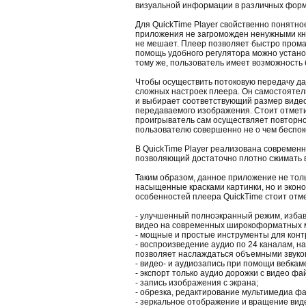
визуальной информации в различных форм
Для QuickTime Player свойственно понятн
приложения не загроможден ненужными кн
не мешает. Плеер позволяет быстро прома
помощь удобного регулятора можно устано
тому же, пользователь имеет возможность
Чтобы осуществить потоковую передачу да
сложных настроек плеера. Он самостоятел
и выбирает соответствующий размер видео
передаваемого изображения. Стоит отметит
проигрыватель сам осуществляет повторно
пользователю совершенно не о чем беспок
В QuickTime Player реализована современна
позволяющий достаточно плотно сжимать в
Таким образом, данное приложение не тол
насыщенные красками картинки, но и эконо
особенностей плеера QuickTime стоит отме
- улучшенный полноэкранный режим, изба
видео на современных широкоформатных 
- мощные и простые инструменты для контр
- воспроизведение аудио по 24 каналам, 
позволяет наслаждаться объемными звук
- видео- и аудиозапись при помощи вебка
- экспорт только аудио дорожки с видео фа
- запись изображения с экрана;
- обрезка, редактирование мультимедиа фа
- зеркальное отображение и вращение вид