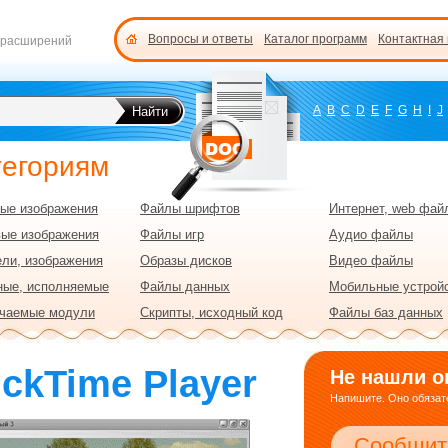
Вопросы и ответы
Каталог программ
Контактная
 расширений
A
B
C
D
E
F
G
H
I
J
тегориям
ые изображения
Файлы шрифтов
Интернет, web фай
вые изображения
Файлы игр
Аудио файлы
ли, изображения
Образы дисков
Видео файлы
ные, исполняемые
Файлы данных
Мобильные устрой
чаемые модули
Скрипты, исходный код
Файлы баз данных
ckTime Player
Не нашли о
Напишите. Оно обязате
Сообщит