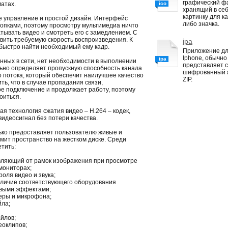
графический ф
атах.
ico
хранящий в се
картинку для ка
ое управление и простой дизайн. Интерфейс
либо значка.
опками, поэтому просмотру мультимедиа ничто
тывать видео и смотреть его с замедлением. С
вить требуемую скорость воспроизведения. К
ipa
 быстро найти необходимый ему кадр.
Приложение д
Iphone, обычно
ipa
нных в сети, нет необходимости в выполнении
представляет 
ьно определяет пропускную способность канала
шифрованный 
 потока, который обеспечит наилучшее качество
ZIP.
ь, что в случае пропадания связи,
е подключение и продолжает работу, поэтому
оиться.
я технология сжатия видео – Н.264 – кодек,
идеосигнал без потери качества.
ько предоставляет пользователю живые и
мит пространство на жестком диске. Среди
тить:
вляющий от рамок изображения при просмотре
мониторах;
оля видео и звука;
наличие соответствующего оборудования
овыми эффектами;
меры и микрофона;
йла;
йлов;
еоклипов;