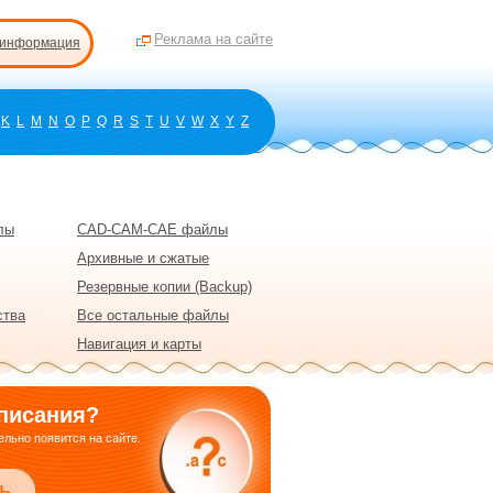
Реклама на сайте
 информация
K
L
M
N
O
P
Q
R
S
T
U
V
W
X
Y
Z
лы
CAD-CAM-CAE файлы
Архивные и сжатые
Резервные копии (Backup)
ства
Все остальные файлы
Навигация и карты
писания?
льно появится на сайте.
ь