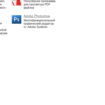
айл,
Популярная программа
бе
для просмотра PDF
кого-
файлов
Adobe Photoshop
Многофункциональный
ля
графический редактор
от Adobe Systems
собой
архив