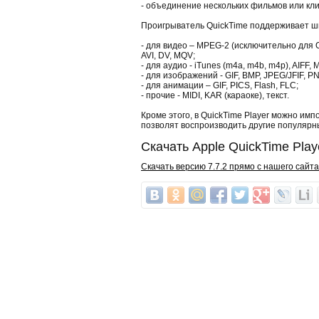
- объединение нескольких фильмов или кли
Проигрыватель QuickTime поддерживает ш
- для видео – MPEG-2 (исключительно для 
AVI, DV, MQV;
- для аудио - iTunes (m4a, m4b, m4p), AIFF,
- для изображений - GIF, BMP, JPEG/JFIF, PN
- для анимации – GIF, PICS, Flash, FLC;
- прочие - MIDI, KAR (караоке), текст.
Кроме этого, в QuickTime Player можно им
позволят воспроизводить другие популяр
Скачать Apple QuickTime Play
Скачать версию 7.7.2 прямо с нашего сайта