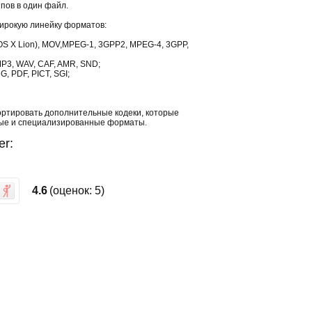
пов в один файл.
ирокую линейку форматов:
OS X Lion), MOV,MPEG-1, 3GPP2, MPEG-4, 3GPP,
 MP3, WAV, CAF, AMR, SND;
G, PDF, PICT, SGI;
портировать дополнительные кодеки, которые
ные и специализированные форматы.
er:
4.6
(оценок:
5
)