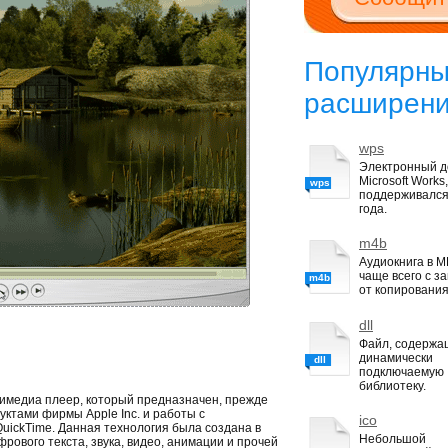
Популярн
расширен
wps
Электронный д
Microsoft Works,
wps
поддерживался
года.
m4b
Аудиокнига в M
чаще всего с з
m4b
от копирования
dll
Файл, содержа
динамически
dll
подключаемую
библиотеку.
тимедиа плеер, который предназначен, прежде
уктами фирмы Apple Inc. и работы с
ico
uickTime. Данная технология была создана в
Небольшой
рового текста, звука, видео, анимации и прочей