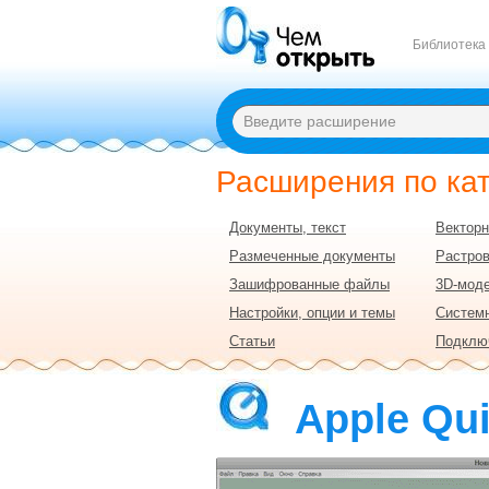
Библиотека
Расширения по ка
Документы, текст
Векторн
Размеченные документы
Растро
Зашифрованные файлы
3D-моде
Настройки, опции и темы
Систем
Статьи
Подклю
Apple Qui