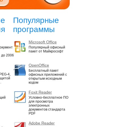
ые
Популярные
ия
программы
Microsoft Office
окумент
Популярный офисный
пакет от Майкрософт
 до 2006
OpenOffice
Бесплатный пакет
PEG-4,
офисных приложений с
ащитой
открытым исходным
.
кодом
Foxit Reader
щий
Условно-бесплатное ПО
для просмотра
электронных
документов стандарта
PDF
Adobe Reader