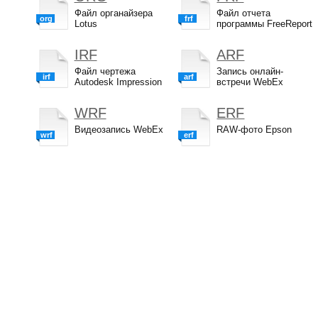
Файл органайзера
Файл отчета
org
frf
Lotus
программы FreeReport
IRF
ARF
Файл чертежа
Запись онлайн-
irf
arf
Autodesk Impression
встречи WebEx
WRF
ERF
Видеозапись WebEx
RAW-фото Epson
wrf
erf