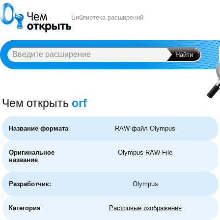
Библиотека расширений
Чем открыть
orf
A
B
C
D
E
F
G
H
I
J
K
L
M
N
O
P
Q
R
S
T
U
V
W
X
Y
Название формата
RAW-файл Olympus
Оригинальное
Olympus RAW File
название
Разработчик:
Olympus
Категория
Растровые изображения