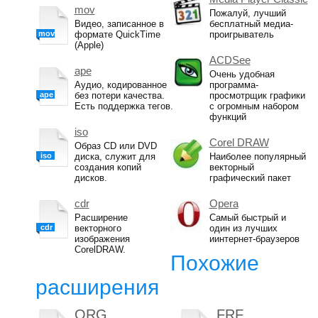
mov
Пожалуй, лучший
Видео, записанное в
бесплатный медиа-
mov
формате QuickTime
проигрыватель
(Apple)
ACDSee
ape
Очень удобная
Аудио, кодированное
программа-
ape
без потери качества.
просмотрщик графики
Есть поддержка тегов.
с огромным набором
функций
iso
Corel DRAW
Образ CD или DVD
iso
диска, служит для
Наиболее популярный
создания копий
векторный
дисков.
графический пакет
cdr
Opera
Расширение
Самый быстрый и
cdr
векторного
один из лучших
изображения
иинтернет-браузеров
CorelDRAW.
Похожие
расширения
ORG
FRF