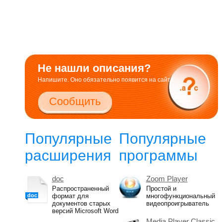
Не нашли описания?
Напишите. Оно обязательно появится на сайте.
Сообщить
Популярные
Популярные
расширения
программы
doc
Zoom Player
Распространенный
Простой и
doc
формат для
многофункциональный
документов старых
видеопроигрыватель
версий Microsoft Word
Media Player Classic