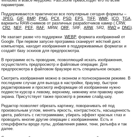
Windows и вовсе неудобно: FastStone превосходит его по всем
параметрам.
Поддерживаются практически все популярные сегодня форматы –
.
JPEG
, .
GIF
, .
BMP
, .
PNG
, .
PCX
, .
PSD
, .
EPS
, .
TIFF
, .
WMF
, .
ICO
, .
TGA
,
варианты RAW-снимков от различных разработчиков камер (.CRW,
.
CR2
, .
NEF
, .
PEF
, .
RAF
, .MRW, .
ORF
, .SRF, .
ARW
, .SR2, .
RW2
и .
DNG
).
Не хватает разве что поддержки .
WEBP
, формата изображений от
Google. При первом запуске программа сканирует жёсткий диск
компьютера, находит изображения в поддерживаемых форматах и
создаёт базу эскизов для предпросмотра.
В программе есть проводник, позволяющий искать изображения,
осуществлять предпросмотр и файловые операции. Для
предпросмотра в файловом браузере есть специальное окошко.
Смотреть изображения можно в оконном и полноэкранном режиме. В
последнем случае для выхода в настройки, браузер, быстрое
редактирование и просмотр информации об изображении нужно
подвести курсор к левому, верхнему, нижнему или правому краю
экрана. Присутствует также просмотр в режиме слайд-шоу.
Редактор позволяет обрезать картинку, поворачивать её под
произвольным углом, менять яркость, контрастность, насыщенность
цвета, работать с гистограммами, убирать эффект красных глаз и
проводить многие другие операции с изображением. Есть и
спецэффекты вроде лупы, добавления рамки, тени, рельефа и так
далее.