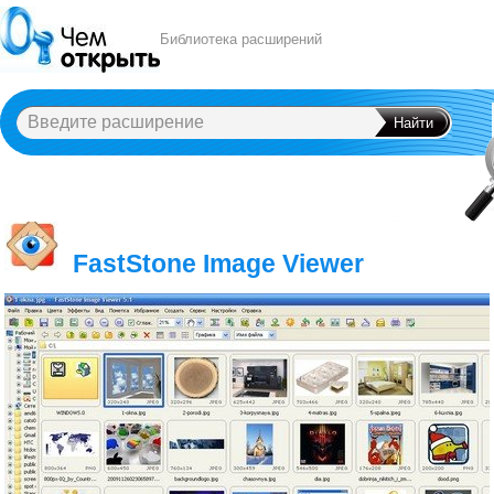
Библиотека расширений
A
B
C
D
E
F
G
H
I
J
K
L
M
N
O
P
Q
R
S
T
U
V
W
X
Y
FastStone Image Viewer