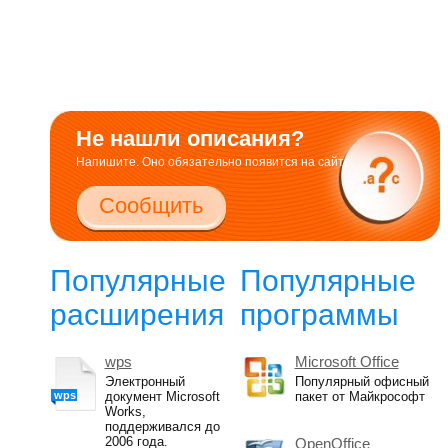
Не нашли описания?
Напишите. Оно обязательно появится на сайте.
Сообщить
Популярные
Популярные
расширения
программы
wps
Microsoft Office
Электронный
Популярный офисный
wps
документ Microsoft
пакет от Майкрософт
Works,
поддерживался до
2006 года.
OpenOffice