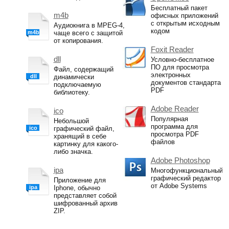
Бесплатный пакет
m4b
офисных приложений
с открытым исходным
Аудиокнига в MPEG-4,
кодом
m4b
чаще всего с защитой
от копирования.
Foxit Reader
dll
Условно-бесплатное
ПО для просмотра
Файл, содержащий
электронных
dll
динамически
документов стандарта
подключаемую
PDF
библиотеку.
Adobe Reader
ico
Популярная
Небольшой
программа для
ico
графический файл,
просмотра PDF
хранящий в себе
файлов
картинку для какого-
либо значка.
Adobe Photoshop
ipa
Многофункциональный
графический редактор
Приложение для
от Adobe Systems
ipa
Iphone, обычно
представляет собой
шифрованный архив
ZIP.