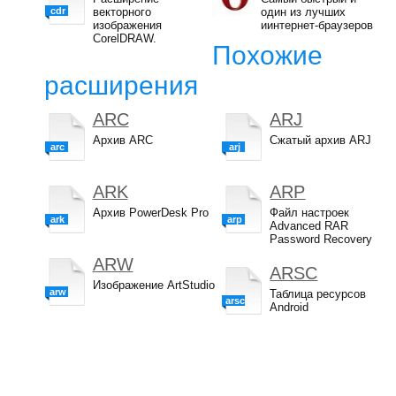
cdr
векторного
один из лучших
изображения
иинтернет-браузеров
CorelDRAW.
Похожие
расширения
ARC
ARJ
Архив ARC
Сжатый архив ARJ
arc
arj
ARK
ARP
Архив PowerDesk Pro
Файл настроек
ark
arp
Advanced RAR
Password Recovery
ARW
ARSC
Изображение ArtStudio
arw
Таблица ресурсов
arsc
Android