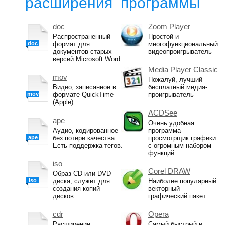
расширения
программы
doc
Zoom Player
Распространенный
Простой и
doc
формат для
многофункциональный
документов старых
видеопроигрыватель
версий Microsoft Word
Media Player Classic
mov
Пожалуй, лучший
Видео, записанное в
бесплатный медиа-
mov
формате QuickTime
проигрыватель
(Apple)
ACDSee
ape
Очень удобная
Аудио, кодированное
программа-
ape
без потери качества.
просмотрщик графики
Есть поддержка тегов.
с огромным набором
функций
iso
Corel DRAW
Образ CD или DVD
iso
диска, служит для
Наиболее популярный
создания копий
векторный
дисков.
графический пакет
cdr
Opera
Расширение
Самый быстрый и