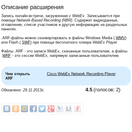
Описание расширения
Запись онлайн-встречи, загруженная с
WebEx
. Записывается при
помощи
Network-Based Recording (NBR)
. Содержит видеоданные,
оглавление, список участников и другую информацию на раздельных
панелях.
.ARF-файлы можно сконвертировать в файлы Windows Media (.
WMV
)
или Flash (.
SWF
) при помощи бесплатного плеера
WebEx Player
.
Файлы .ARF - это записи WebEx, скачанные пользователем, а файлы
.
WRF
- это сессии WebEx, напрямую записанные пользователем.
Чем открыть
Cisco WebEx Network Recording Player
ARF
4.5
(голосов:
2
)
Обновлено: 29.11.2013г.