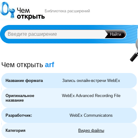
Библиотека расширений
Чем открыть
arf
A
B
C
D
E
F
G
H
I
J
K
L
M
N
O
P
Q
R
S
T
U
V
W
X
Y
Название формата
Запись онлайн-встречи WebEx
Оригинальное
WebEx Advanced Recording File
название
Разработчик:
WebEx Communicatons
Категория
Видео файлы