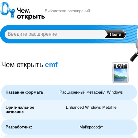
Библиотека расширений
Чем открыть
emf
A
B
C
D
E
F
G
H
I
J
K
L
M
N
O
P
Q
R
S
T
U
V
W
X
Y
Название формата
Расширенный метафайл Windows
Оригинальное
Enhanced Windows Metafile
название
Разработчик:
Майкрософт