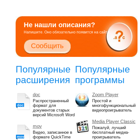
Не нашли описания?
Напишите. Оно обязательно появится на сайте.
Сообщить
Популярные
Популярные
расширения
программы
doc
Zoom Player
Распространенный
Простой и
doc
формат для
многофункциональный
документов старых
видеопроигрыватель
версий Microsoft Word
Media Player Classic
mov
Пожалуй, лучший
Видео, записанное в
бесплатный медиа-
mov
формате QuickTime
проигрыватель