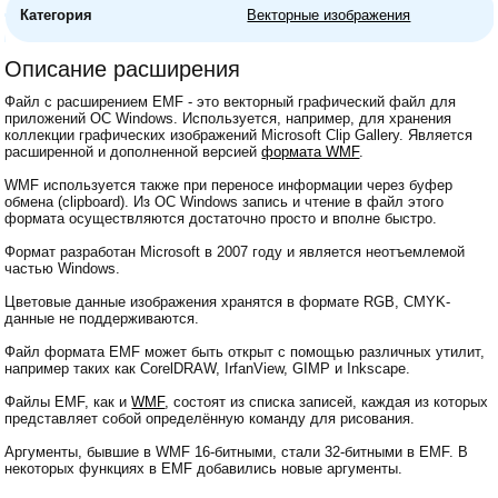
Категория
Векторные изображения
Описание расширения
Файл с расширением EMF - это векторный графический файл для
приложений ОС Windows. Используется, например, для хранения
коллекции графических изображений Microsoft Clip Gallery. Является
расширенной и дополненной версией
формата WMF
.
WMF используется также при переносе информации через буфер
обмена (clipboard). Из ОС Windows запись и чтение в файл этого
формата осуществляются достаточно просто и вполне быстро.
Формат разработан Microsoft в 2007 году и является неотъемлемой
частью Windows.
Цветовые данные изображения хранятся в формате RGB, CMYK-
данные не поддерживаются.
Файл формата EMF может быть открыт с помощью различных утилит,
например таких как CorelDRAW, IrfanView, GIMP и Inkscape.
Файлы EMF, как и
WMF
, состоят из списка записей, каждая из которых
представляет собой определённую команду для рисования.
Аргументы, бывшие в WMF 16-битными, стали 32-битными в EMF. В
некоторых функциях в EMF добавились новые аргументы.