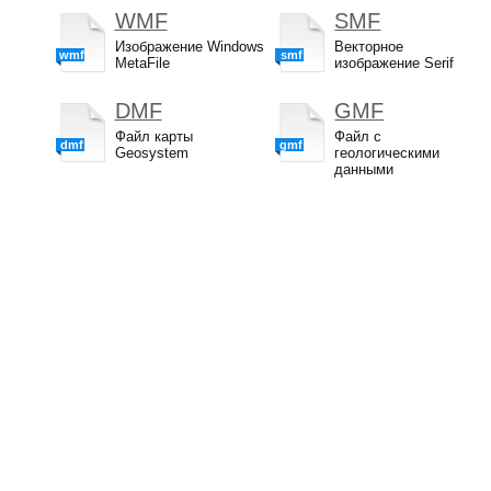
WMF
SMF
Изображение Windows
Векторное
wmf
smf
MetaFile
изображение Serif
DMF
GMF
Файл карты
Файл с
dmf
gmf
Geosystem
геологическими
данными