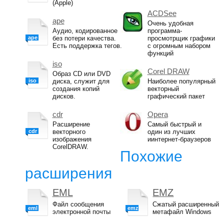
(Apple)
ACDSee
ape
Очень удобная
Аудио, кодированное
программа-
ape
без потери качества.
просмотрщик графики
Есть поддержка тегов.
с огромным набором
функций
iso
Corel DRAW
Образ CD или DVD
iso
диска, служит для
Наиболее популярный
создания копий
векторный
дисков.
графический пакет
cdr
Opera
Расширение
Самый быстрый и
cdr
векторного
один из лучших
изображения
иинтернет-браузеров
CorelDRAW.
Похожие
расширения
EML
EMZ
Файл сообщения
Сжатый расширенный
eml
emz
электронной почты
метафайл Windows