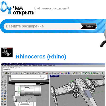
Библиотека расширений
A
B
C
D
E
F
G
H
I
J
K
L
M
N
O
P
Q
R
S
T
U
V
W
X
Y
Rhinoceros (Rhino)