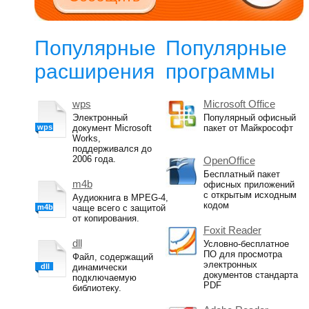
Популярные
Популярные
расширения
программы
wps
Microsoft Office
Электронный
Популярный офисный
wps
документ Microsoft
пакет от Майкрософт
Works,
поддерживался до
2006 года.
OpenOffice
Бесплатный пакет
m4b
офисных приложений
с открытым исходным
Аудиокнига в MPEG-4,
кодом
m4b
чаще всего с защитой
от копирования.
Foxit Reader
dll
Условно-бесплатное
ПО для просмотра
Файл, содержащий
электронных
dll
динамически
документов стандарта
подключаемую
PDF
библиотеку.