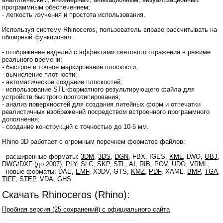
программным обеспечением;
- легкость изучения и простота использования.
Используя систему Rhinoceros, пользователь вправе рассчитывать на
обширный функционал:
- отображение изделий с эффектами светового отражения в режиме
реального времени;
- быстрое и точное маркирование плоскости;
- вычисление плотности;
- автоматическое создание плоскостей;
- использование STL-форматного результирующего файла для
устройств быстрого прототипирования;
- анализ поверхностей для создания литейных форм и отпечатки
реалистичных изображений посредством встроенного программного
дополнения;
- создание конструкций с точностью до 10-5 мм.
Rhino 3D работает с огромным перечнем форматов файлов:
- расширенные форматы:
3DM
,
3DS
,
DGN
, FBX, IGES,
KML
, LWO,
OBJ
,
DWG
/
DXF
(до 2007), PLY, SLC,
SKP
,
STL
,
AI
, RIB, POV, UDO, VRML;
- новые форматы: DAE,
EMF
, X3DV, GTS,
KMZ
,
PDF
, XAML,
BMP
,
TGA
,
TIFF
,
STEP
, VDA, GHS.
Скачать Rhinoceros (Rhino):
Пробная версия (25 сохранений) с официального сайта