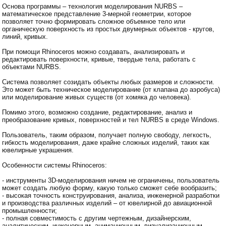
Основа программы – технология моделирования NURBS –
математическое представление 3-мерной геометрии, которое
позволяет точно формировать сложное объемное тело или
органическую поверхность из простых двумерных объектов - кругов,
линий, кривых.
При помощи Rhinoceros можно создавать, анализировать и
редактировать поверхности, кривые, твердые тела, работать с
объектами NURBS.
Система позволяет созидать объекты любых размеров и сложности.
Это может быть техническое моделирование (от клапана до аэробуса)
или моделирование живых существ (от хомяка до человека).
Помимо этого, возможно создание, редактирование, анализ и
преобразование кривых, поверхностей и тел NURBS в среде Windows.
Пользователь, таким образом, получает полную свободу, легкость,
гибкость моделирования, даже крайне сложных изделий, таких как
ювелирные украшения.
Особенности системы Rhinoceros:
- инструменты 3D-моделирования ничем не ограничены, пользователь
может создать любую форму, какую только сможет себе вообразить;
- высокая точность конструирования, анализа, инженерной разработки
и производства различных изделий – от ювелирной до авиационной
промышленности;
- полная совместимость с другим чертежным, дизайнерским,
аналитическим, инженерным, анимационным, визуализационным