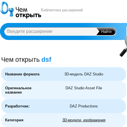
Библиотека расширений
Чем открыть
dsf
A
B
C
D
E
F
G
H
I
J
K
L
M
N
O
P
Q
R
S
T
U
V
W
X
Y
Название формата
3D-модель DAZ Studio
Оригинальное
DAZ Studio Asset File
название
Разработчик:
DAZ Productions
Категория
3D-модели, изображения