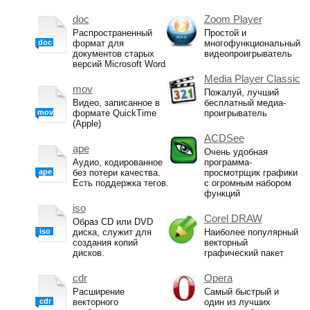
doc
Zoom Player
Распространенный
Простой и
doc
формат для
многофункциональный
документов старых
видеопроигрыватель
версий Microsoft Word
Media Player Classic
mov
Пожалуй, лучший
Видео, записанное в
бесплатный медиа-
mov
формате QuickTime
проигрыватель
(Apple)
ACDSee
ape
Очень удобная
Аудио, кодированное
программа-
ape
без потери качества.
просмотрщик графики
Есть поддержка тегов.
с огромным набором
функций
iso
Corel DRAW
Образ CD или DVD
iso
диска, служит для
Наиболее популярный
создания копий
векторный
дисков.
графический пакет
cdr
Opera
Расширение
Самый быстрый и
cdr
векторного
один из лучших