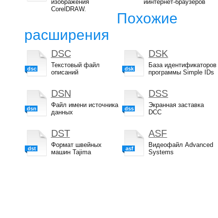
изображения
иинтернет-браузеров
CorelDRAW.
Похожие
расширения
DSC
DSK
Текстовый файл
База идентификаторов
dsc
dsk
описаний
программы Simple IDs
DSN
DSS
Файл имени источника
Экранная заставка
dsn
dss
данных
DCC
DST
ASF
Формат швейных
Видеофайл Advanced
dst
asf
машин Tajima
Systems