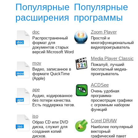
Популярные
Популярные
расширения
программы
doc
Zoom Player
Распространенный
Простой и
doc
формат для
многофункциональный
документов старых
видеопроигрыватель
версий Microsoft Word
Media Player Classic
mov
Пожалуй, лучший
Видео, записанное в
бесплатный медиа-
mov
формате QuickTime
проигрыватель
(Apple)
ACDSee
ape
Очень удобная
Аудио, кодированное
программа-
ape
без потери качества.
просмотрщик графики
Есть поддержка тегов.
с огромным набором
функций
iso
Corel DRAW
Образ CD или DVD
iso
диска, служит для
Наиболее популярный
создания копий
векторный
дисков.
графический пакет