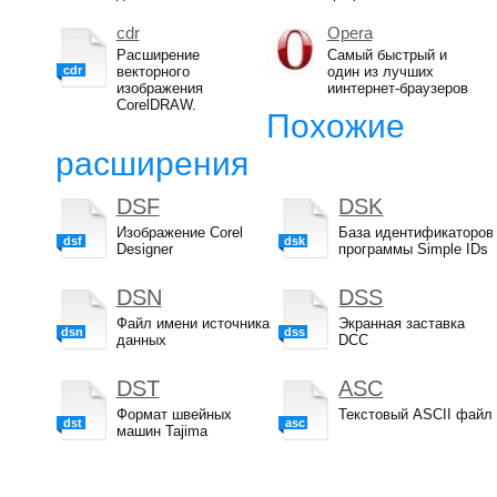
cdr
Opera
Расширение
Самый быстрый и
cdr
векторного
один из лучших
изображения
иинтернет-браузеров
CorelDRAW.
Похожие
расширения
DSF
DSK
Изображение Corel
База идентификаторов
dsf
dsk
Designer
программы Simple IDs
DSN
DSS
Файл имени источника
Экранная заставка
dsn
dss
данных
DCC
DST
ASC
Формат швейных
Текстовый ASCII файл
dst
asc
машин Tajima