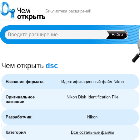
Библиотека расширений
Чем открыть
dsc
A
B
C
D
E
F
G
H
I
J
K
L
M
N
O
P
Q
R
S
T
U
V
W
X
Y
Название формата
Идентификационный файл Nikon
Оригинальное
Nikon Disk Identification File
название
Разработчик:
Nikon
Категория
Все остальные файлы