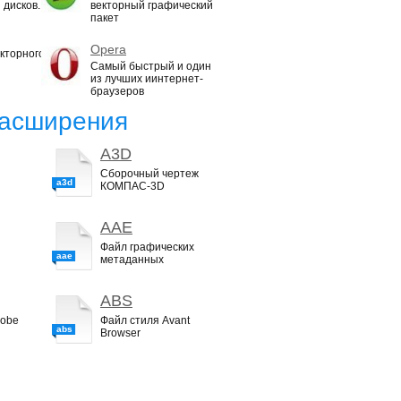
 дисков.
векторный графический
пакет
Opera
кторного
Самый быстрый и один
из лучших иинтернет-
браузеров
асширения
A3D
Сборочный чертеж
a3d
КОМПАС-3D
AAE
Файл графических
aae
метаданных
ABS
dobe
Файл стиля Avant
abs
Browser