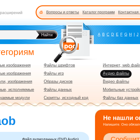
Вопросы и ответы
Каталог программ
Контактная
 расширений
A
B
C
D
E
F
G
H
I
J
тегориям
ые изображения
Файлы шрифтов
Интернет, web фай
вые изображения
Файлы игр
Аудио файлы
ли, изображения
Образы дисков
Видео файлы
ные, исполняемые
Файлы данных
Мобильные устрой
чаемые модули
Скрипты, исходный код
Файлы баз данных
aob
Не нашли о
Напишите. Оно обязате
Сообщит
Файл аудиоданных (DVD Audio)