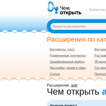
Библиотека
Расширения по ка
Документы, текст
Векторн
Размеченные документы
Растро
Зашифрованные файлы
3D-моде
Настройки, опции и темы
Систем
Статьи
Подклю
Расширение .
aob
Чем открыть
Название формата