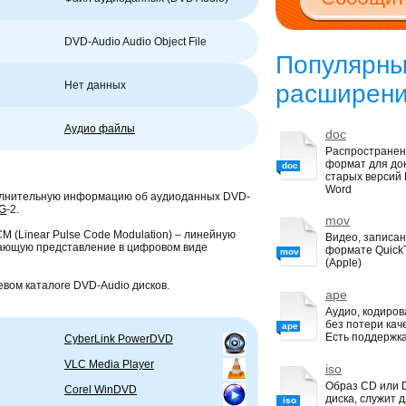
DVD-Audio Audio Object File
Популярн
Нет данных
расширен
Аудио файлы
doc
Распростране
формат для до
doc
старых версий M
Word
лнительную информацию об аудиоданных DVD-
G
-2.
mov
 (Linear Pulse Code Modulation) – линейную
Видео, записан
ающую представление в цифровом виде
формате Quick
mov
(Apple)
вом каталоге DVD-Audio дисков.
ape
Аудио, кодиро
без потери кач
ape
Есть поддержка
CyberLink PowerDVD
VLC Media Player
iso
Образ CD или
Corel WinDVD
диска, служит 
iso