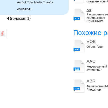
создания копий
ArcSoft Total Media Theatre
ASUSDVD
cdr
Расширение ве
изображения
4
(голосов:
1
)
cdr
CorelDRAW.
Похожие р
VOB
Объект Vue
vob
AAC
Кодированный
aac
аудиофайл
ABR
Файл кистей A
abr
Photoshop