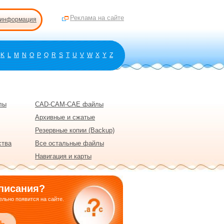
Реклама на сайте
 информация
K
L
M
N
O
P
Q
R
S
T
U
V
W
X
Y
Z
лы
CAD-CAM-CAE файлы
Архивные и сжатые
Резервные копии (Backup)
ства
Все остальные файлы
Навигация и карты
писания?
льно появится на сайте.
ь