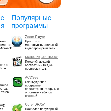
ые
Популярные
ия
программы
Zoom Player
нный
Простой и
кументов
многофункциональный
icrosoft
видеопроигрыватель
Media Player Classic
Пожалуй, лучший
ное в
бесплатный медиа-
Time
проигрыватель
ACDSee
Очень удобная
ванное
программа-
ества.
просмотрщик графики с
 тегов.
огромным набором
функций
Corel DRAW
 DVD
для
Наиболее популярный