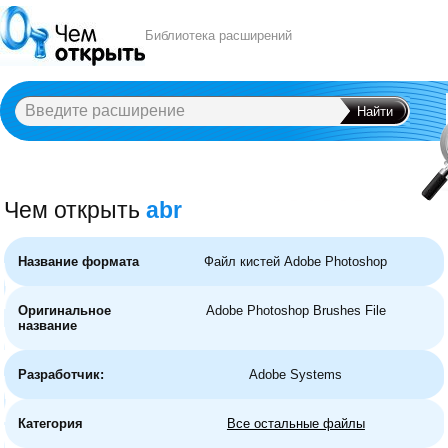
Библиотека расширений
Чем открыть
abr
A
B
C
D
E
F
G
H
I
J
K
L
M
N
O
P
Q
R
S
T
U
V
W
X
Y
Название формата
Файл кистей Adobe Photoshop
Оригинальное
Adobe Photoshop Brushes File
название
Разработчик:
Adobe Systems
Категория
Все остальные файлы