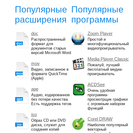
Популярные
Популярные
расширения
программы
doc
Zoom Player
Распространенный
Простой и
doc
формат для
многофункциональный
документов старых
видеопроигрыватель
версий Microsoft Word
Media Player Classic
mov
Пожалуй, лучший
Видео, записанное в
бесплатный медиа-
mov
формате QuickTime
проигрыватель
(Apple)
ACDSee
ape
Очень удобная
Аудио, кодированное
программа-
ape
без потери качества.
просмотрщик графики
Есть поддержка тегов.
с огромным набором
функций
iso
Corel DRAW
Образ CD или DVD
iso
диска, служит для
Наиболее популярный
создания копий
векторный