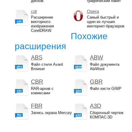
дисков.
графический пакет
cdr
Opera
Расширение
Самый быстрый и
cdr
векторного
один из лучших
изображения
иинтернет-браузеров
CorelDRAW.
Похожие
расширения
ABS
ABW
Файл стиля Avant
Файл документа
abs
abw
Browser
AbiWord
CBR
GBR
RAR-архив с
Файл кисти GIMP
cbr
gbr
комиксами
FBR
A3D
Запись экрана Mercury
Сборочный чертеж
fbr
a3d
КОМПАС-3D