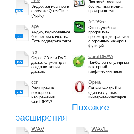
mov
Пожалуй, лучший
Видео, записанное в
бесплатный медиа-
mov
формате QuickTime
проигрыватель
(Apple)
ACDSee
ape
Очень удобная
Аудио, кодированное
программа-
ape
без потери качества.
просмотрщик графики
Есть поддержка тегов.
с огромным набором
функций
iso
Corel DRAW
Образ CD или DVD
iso
диска, служит для
Наиболее популярный
создания копий
векторный
дисков.
графический пакет
cdr
Opera
Расширение
Самый быстрый и
cdr
векторного
один из лучших
изображения
иинтернет-браузеров
CorelDRAW.
Похожие
расширения
WAV
WAVE