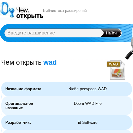
Библиотека расширений
Чем открыть
wad
A
B
C
D
E
F
G
H
I
J
K
L
M
N
O
P
Q
R
S
T
U
V
W
X
Y
Название формата
Файл ресурсов WAD
Оригинальное
Doom WAD File
название
Разработчик:
id Software