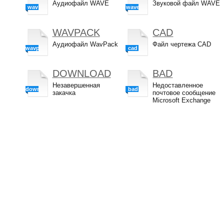
Аудиофайл WAVE
Звуковой файл WAVE
wav
wave
WAVPACK
CAD
Аудиофайл WavPack
Файл чертежа CAD
wavpack
cad
DOWNLOAD
BAD
Незавершенная
Недоставленное
download
bad
закачка
почтовое сообщение
Microsoft Exchange