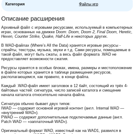
Категория
Файлы игр
Описание расширения
Архивный файл с игровыми ресурсами, используемый в компьютерных
играх, основанных на движке Doom:
Doom, Doom 2, Final Doom, Heretic,
Hexen, Counter Strike, Quake, Half-Life
и некоторых других.
В WAD-файлах (Where’s All the Data) хранятся игровые ресурсы -
спрайты, текстуры, музыка, звуки и т.д. Сами ресурсы, помещаемые в
такой файл, могут быть сжаты, а весь файл формата .WAD не
предоставляет возможности сжатия.
Ресурсы хранятся в особых блоках, имена, размеры и местоположение
в файле которых хранится в таблице размещения ресурсов,
располагающемся, как правило, в конце файла.
Каждый .WAD-файл имеет заголовок в 12 байт, состоящий из трёх 4-
байтовых частей: сигнатура, число записей каталога и смещение
начала каталога относительно начала файла.
Сигнатура обычно бывает двух типов:
IWAD — содержит основной игровой контент (англ. Internal WAD —
«внутренний WAD»).
PWAD — содержит дополнительные подключаемые данные (англ.
Patch WAD — «заплаточный WAD»).
Оригинальный формат WAD, известный как на WAD1, развился в