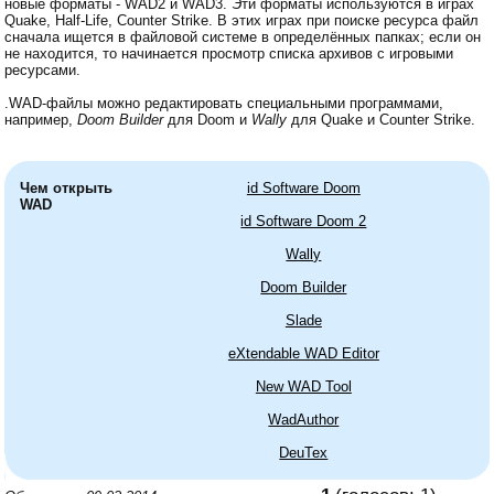
новые форматы - WAD2 и WAD3. Эти форматы используются в играх
Quake, Half-Life, Counter Strike. В этих играх при поиске ресурса файл
сначала ищется в файловой системе в определённых папках; если он
не находится, то начинается просмотр списка архивов с игровыми
ресурсами.
.WAD-файлы можно редактировать специальными программами,
например,
Doom Builder
для Doom и
Wally
для Quake и Counter Strike.
Чем открыть
id Software Doom
WAD
id Software Doom 2
Wally
Doom Builder
Slade
eXtendable WAD Editor
New WAD Tool
WadAuthor
DeuTex