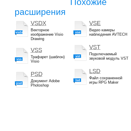
Похожие
расширения
VSDX
VSE
Векторное
Видео камеры
vsdx
vse
изображение Visio
наблюдения AVTECH
Drawing
VST
VSS
Подключаемый
vst
Трафарет (шаблон)
звуковой модуль VST
vss
Visio
LSD
PSD
Файл сохраненной
lsd
Документ Adobe
игры RPG Maker
psd
Photoshop