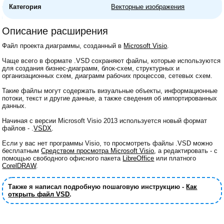
Категория
Векторные изображения
Описание расширения
Файл проекта диаграммы, созданный в
Microsoft Visio
.
Чаще всего в формате .VSD сохраняют файлы, которые используются
для создания бизнес-диаграмм, блок-схем, структурных и
организационных схем, диаграмм рабочих процессов, сетевых схем.
Такие файлы могут содержать визуальные объекты, информационные
потоки, текст и другие данные, а также сведения об импортированных
данных.
Начиная с версии Microsoft Visio 2013 используется новый формат
файлов - .
VSDX
.
Если у вас нет программы Visio, то просмотреть файлы .VSD можно
бесплатным
Средством просмотра Microsoft Visio
, а редактировать - с
помощью свободного офисного пакета
LibreOffice
или платного
CorelDRAW
.
Также я написал подробную пошаговую инструкцию -
Как
открыть файл VSD
.