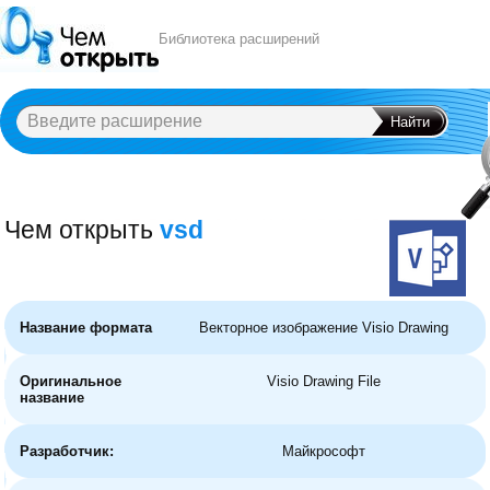
Библиотека расширений
Чем открыть
vsd
A
B
C
D
E
F
G
H
I
J
K
L
M
N
O
P
Q
R
S
T
U
V
W
X
Y
Название формата
Векторное изображение Visio Drawing
Оригинальное
Visio Drawing File
название
Разработчик:
Майкрософт