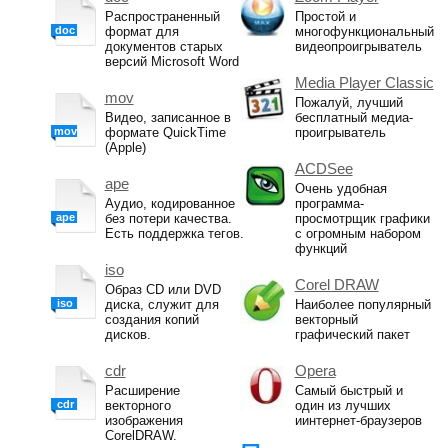
Распространенный
Простой и
doc
формат для
многофункциональный
документов старых
видеопроигрыватель
версий Microsoft Word
Media Player Classic
mov
Пожалуй, лучший
Видео, записанное в
бесплатный медиа-
mov
формате QuickTime
проигрыватель
(Apple)
ACDSee
ape
Очень удобная
Аудио, кодированное
программа-
ape
без потери качества.
просмотрщик графики
Есть поддержка тегов.
с огромным набором
функций
iso
Corel DRAW
Образ CD или DVD
iso
диска, служит для
Наиболее популярный
создания копий
векторный
дисков.
графический пакет
cdr
Opera
Расширение
Самый быстрый и
cdr
векторного
один из лучших
изображения
иинтернет-браузеров
CorelDRAW.