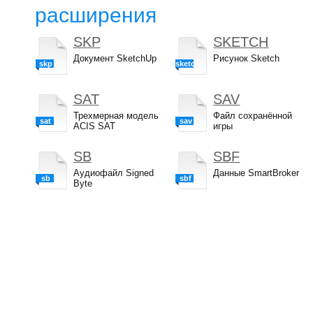
расширения
SKP
SKETCH
Документ SketchUp
Рисунок Sketch
skp
sketch
SAT
SAV
Трехмерная модель
Файл сохранённой
sat
sav
ACIS SAT
игры
SB
SBF
Аудиофайл Signed
Данные SmartBroker
sb
sbf
Byte