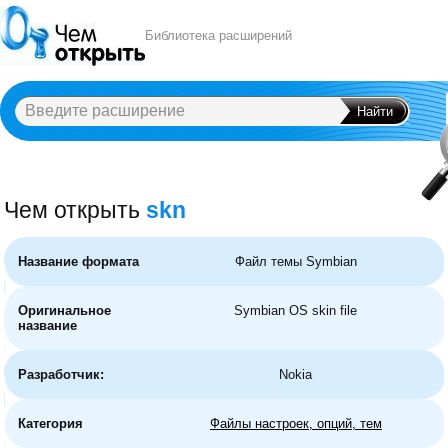
Библиотека расширений
Чем открыть
skn
A
B
C
D
E
F
G
H
I
J
K
L
M
N
O
P
Q
R
S
T
U
V
W
X
Y
Название формата
Файл темы Symbian
Оригинальное
Symbian OS skin file
название
Разработчик:
Nokia
Категория
Файлы настроек, опций, тем