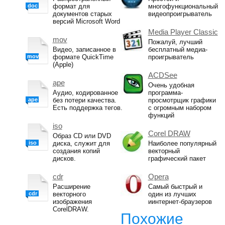
doc
формат для
многофункциональный
документов старых
видеопроигрыватель
версий Microsoft Word
Media Player Classic
mov
Пожалуй, лучший
Видео, записанное в
бесплатный медиа-
mov
формате QuickTime
проигрыватель
(Apple)
ACDSee
ape
Очень удобная
Аудио, кодированное
программа-
ape
без потери качества.
просмотрщик графики
Есть поддержка тегов.
с огромным набором
функций
iso
Corel DRAW
Образ CD или DVD
iso
диска, служит для
Наиболее популярный
создания копий
векторный
дисков.
графический пакет
cdr
Opera
Расширение
Самый быстрый и
cdr
векторного
один из лучших
изображения
иинтернет-браузеров
CorelDRAW.
Похожие