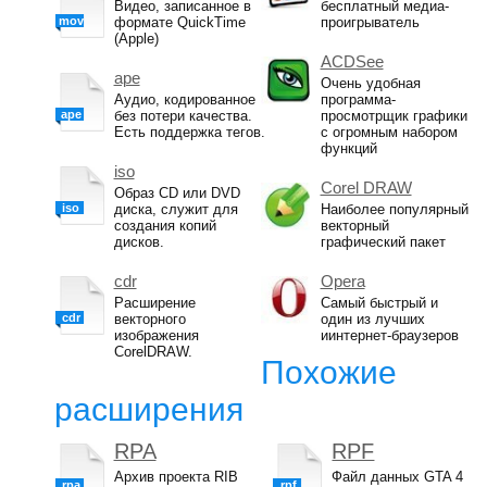
Видео, записанное в
бесплатный медиа-
mov
формате QuickTime
проигрыватель
(Apple)
ACDSee
ape
Очень удобная
Аудио, кодированное
программа-
ape
без потери качества.
просмотрщик графики
Есть поддержка тегов.
с огромным набором
функций
iso
Corel DRAW
Образ CD или DVD
iso
диска, служит для
Наиболее популярный
создания копий
векторный
дисков.
графический пакет
cdr
Opera
Расширение
Самый быстрый и
cdr
векторного
один из лучших
изображения
иинтернет-браузеров
CorelDRAW.
Похожие
расширения
RPA
RPF
Архив проекта RIB
Файл данных GTA 4
rpa
rpf