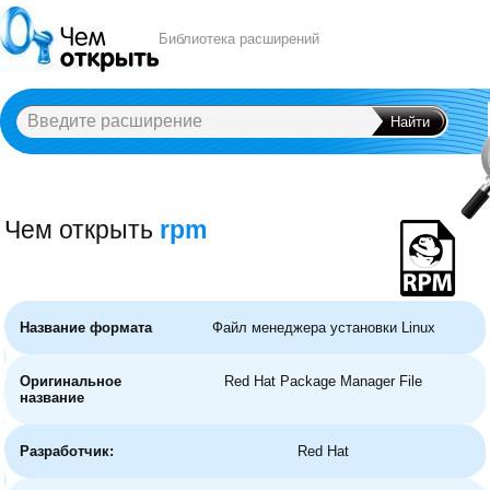
Библиотека расширений
Чем открыть
rpm
A
B
C
D
E
F
G
H
I
J
K
L
M
N
O
P
Q
R
S
T
U
V
W
X
Y
Название формата
Файл менеджера установки Linux
Оригинальное
Red Hat Package Manager File
название
Разработчик:
Red Hat