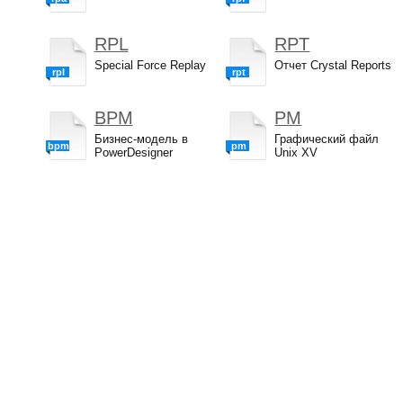
RPL
RPT
Special Force Replay
Отчет Crystal Reports
rpl
rpt
BPM
PM
Бизнес-модель в
Графический файл
bpm
pm
PowerDesigner
Unix XV