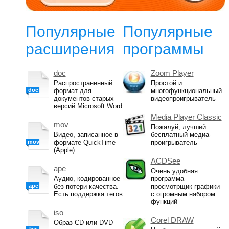
Популярные
Популярные
расширения
программы
doc
Zoom Player
Распространенный
Простой и
doc
формат для
многофункциональный
документов старых
видеопроигрыватель
версий Microsoft Word
Media Player Classic
mov
Пожалуй, лучший
Видео, записанное в
бесплатный медиа-
mov
формате QuickTime
проигрыватель
(Apple)
ACDSee
ape
Очень удобная
Аудио, кодированное
программа-
ape
без потери качества.
просмотрщик графики
Есть поддержка тегов.
с огромным набором
функций
iso
Corel DRAW
Образ CD или DVD