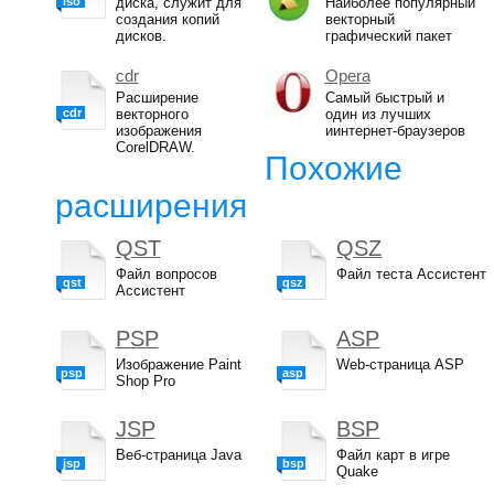
iso
диска, служит для
Наиболее популярный
создания копий
векторный
дисков.
графический пакет
cdr
Opera
Расширение
Самый быстрый и
cdr
векторного
один из лучших
изображения
иинтернет-браузеров
CorelDRAW.
Похожие
расширения
QST
QSZ
Файл вопросов
Файл теста Ассистент
qst
qsz
Ассистент
PSP
ASP
Изображение Paint
Web-страница ASP
psp
asp
Shop Pro
JSP
BSP
Веб-страница Java
Файл карт в игре
jsp
bsp
Quake