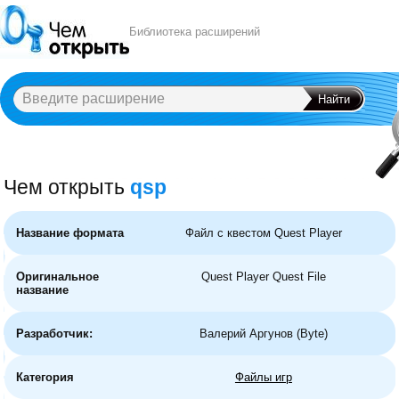
Библиотека расширений
Чем открыть
qsp
A
B
C
D
E
F
G
H
I
J
K
L
M
N
O
P
Q
R
S
T
U
V
W
X
Y
Название формата
Файл с квестом Quest Player
Оригинальное
Quest Player Quest File
название
Разработчик:
Валерий Аргунов (Byte)
Категория
Файлы игр