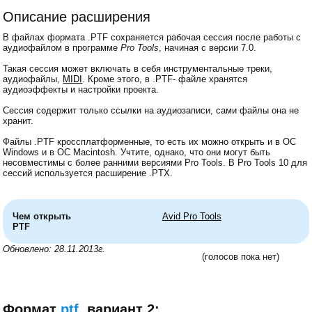
Описание расширения
В файлах формата .PTF сохраняется рабочая сессия после работы с
аудиофайлом в программе
Pro Tools
, начиная с версии 7.0.
Такая сессия может включать в себя инструментальные треки,
аудиофайлы,
MIDI
. Кроме этого, в .PTF- файле хранятся
аудиоэффекты и настройки проекта.
Сессия содержит только ссылки на аудиозаписи, сами файлы она не
хранит.
Файлы .PTF кроссплатформенные, то есть их можно открыть и в ОС
Windows и в ОС Macintosh. Учтите, однако, что они могут быть
несовместимы с более ранними версиями Pro Tools. В Pro Tools 10 для
сессий используется расширение .PTX.
Чем открыть
Avid Pro Tools
PTF
Обновлено: 28.11.2013г.
(голосов пока нет)
Формат
ptf
, вариант 2: