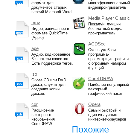
doc
формат для
многофункциональный
документов старых
видеопроигрыватель
версий Microsoft Word
Media Player Classic
mov
Пожалуй, лучший
Видео, записанное в
бесплатный медиа-
mov
формате QuickTime
проигрыватель
(Apple)
ACDSee
ape
Очень удобная
Аудио, кодированное
программа-
ape
без потери качества.
просмотрщик графики
Есть поддержка тегов.
с огромным набором
функций
iso
Corel DRAW
Образ CD или DVD
iso
диска, служит для
Наиболее популярный
создания копий
векторный
дисков.
графический пакет
cdr
Opera
Расширение
Самый быстрый и
cdr
векторного
один из лучших
изображения
иинтернет-браузеров
CorelDRAW.
Похожие