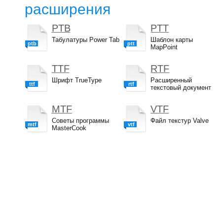
расширения
PTB
PTT
Табулатуры Power Tab
Шаблон карты
ptb
ptt
MapPoint
TTF
RTF
Шрифт TrueType
Расширенный
ttf
rtf
текстовый документ
MTF
VTF
Советы программы
Файл текстур Valve
mtf
vtf
MasterCook