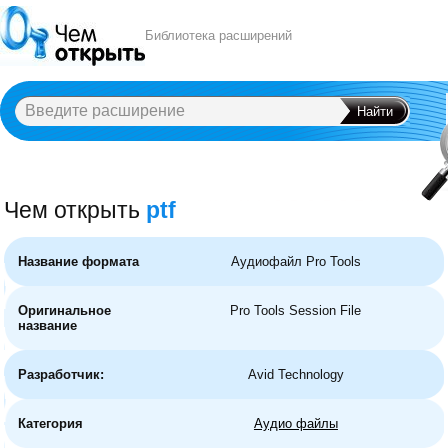
Библиотека расширений
Чем открыть
ptf
A
B
C
D
E
F
G
H
I
J
K
L
M
N
O
P
Q
R
S
T
U
V
W
X
Y
Название формата
Аудиофайл Pro Tools
Оригинальное
Pro Tools Session File
название
Разработчик:
Avid Technology
Категория
Аудио файлы