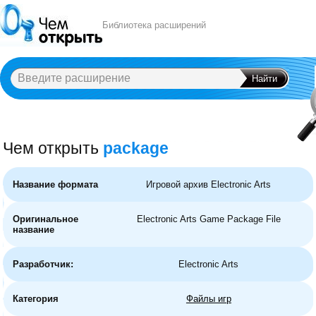
Библиотека расширений
Чем открыть
package
A
B
C
D
E
F
G
H
I
J
K
L
M
N
O
P
Q
R
S
T
U
V
W
X
Y
Название формата
Игровой архив Electronic Arts
Оригинальное
Electronic Arts Game Package File
название
Разработчик:
Electronic Arts
Категория
Файлы игр