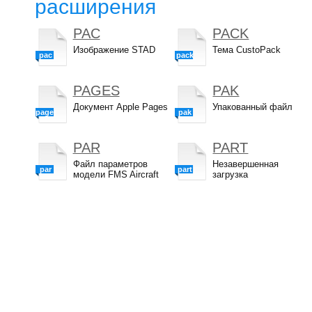
расширения
PAC
PACK
Изображение STAD
Тема CustoPack
pac
pack
PAGES
PAK
Документ Apple Pages
Упакованный файл
pages
pak
PAR
PART
Файл параметров
Незавершенная
par
part
модели FMS Aircraft
загрузка