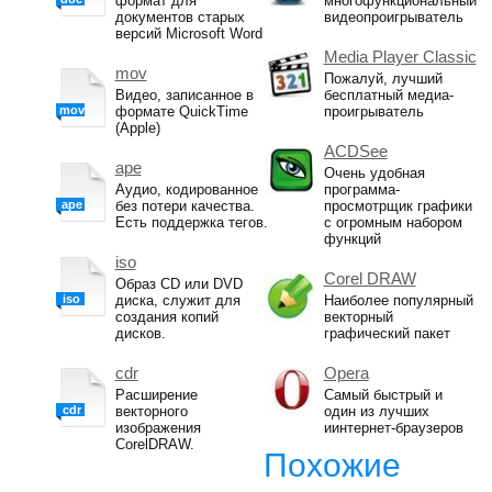
формат для
многофункциональный
документов старых
видеопроигрыватель
версий Microsoft Word
Media Player Classic
mov
Пожалуй, лучший
Видео, записанное в
бесплатный медиа-
mov
формате QuickTime
проигрыватель
(Apple)
ACDSee
ape
Очень удобная
Аудио, кодированное
программа-
ape
без потери качества.
просмотрщик графики
Есть поддержка тегов.
с огромным набором
функций
iso
Corel DRAW
Образ CD или DVD
iso
диска, служит для
Наиболее популярный
создания копий
векторный
дисков.
графический пакет
cdr
Opera
Расширение
Самый быстрый и
cdr
векторного
один из лучших
изображения
иинтернет-браузеров
CorelDRAW.
Похожие