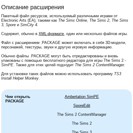
Описание расширения
Пакетный файл ресурсов, используемый различными играми от
Electronic Arts (EA), такими как
The Sims Online
,
The Sims 2
,
The Sims
3
,
Spore
и
SimCity 4
.
Содержит, обычно в
XML-формате
, один или несколько файлов игры.
Файл с расширением .PACKAGE может включать в себя 3D-модели,
персонажей, текстуры, звуки и другую игровую информацию.
Обычно файлы .PACKAGE могут быть отредактированы и вновь
упакованы с помощью бесплатного редактора для игры The Sims 2 -
SimPE
. Также для этих целей подходит
The Sims 2 ContentManager
.
Для установки таких файлов можно использовать программу
TS3
Install Helper Monkey
.
Чем открыть
Ambertation SimPE
PACKAGE
SporeEdit
The Sims 2 ContentManager
The Sims 2
The Sims 3