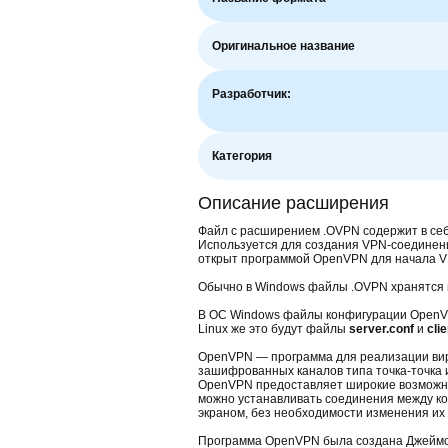
Оригинальное название
Разработчик:
Категория
Описание расширения
Файл с расширением .OVPN содержит в се
Используется для создания VPN-соединен
открыт программой OpenVPN для начала V
Обычно в Windows файлы .OVPN хранятся 
В ОС Windows файлы конфигурации Open
Linux же это будут файлы
server.conf
и
cli
OpenVPN — программа для реализации вир
зашифрованных каналов типа точка-точка 
OpenVPN предоставляет широкие возможно
можно устанавливать соединения между к
экраном, без необходимости изменения их 
Программа OpenVPN была создана Джеймс