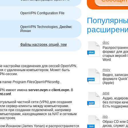
OpenVPN Configuration File
Популярн
OpenVPN Technologies, Джеймс
расширен
Йонан
doc
Файлы настроек, опций, тем
Распростране
формат для до
doc
старых версий M
Word
бе настройки соединения для сессий OpenVPN.
mov
ия с удаленным компьютером. Может быть
PN-сессии.
Видео, записан
формате Quick
mov
в папке
Program FilesOpenVPNconfig
.
(Apple)
VPN имеют имена
server.ovpn
и
client.ovpn
. В
ape
ent.conf
.
Аудио, кодиро
туальной частной сети (VPN) для создания
без потери кач
ape
или сервер-клиенты между компьютерами.
Есть поддержка
сти при создании подключений, например
омпьютерами, находящимися за NAT и сетевым
iso
настроек.
Образ CD или
диска, служит 
ом Йонаном (James Yonan) и распространяется
iso