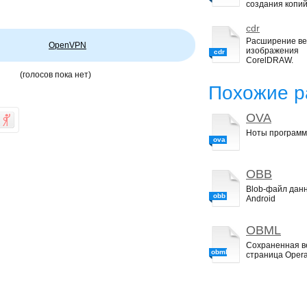
создания копий
cdr
Расширение ве
OpenVPN
изображения
cdr
CorelDRAW.
(голосов пока нет)
Похожие р
OVA
Ноты программ
ova
OBB
Blob-файл дан
obb
Android
OBML
Сохраненная в
obml
страница Opera