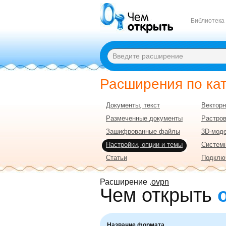
Библиотека
Расширения по ка
Документы, текст
Векторн
Размеченные документы
Растро
Зашифрованные файлы
3D-моде
Настройки, опции и темы
Систем
Статьи
Подклю
Расширение .
ovpn
Чем открыть
Название формата