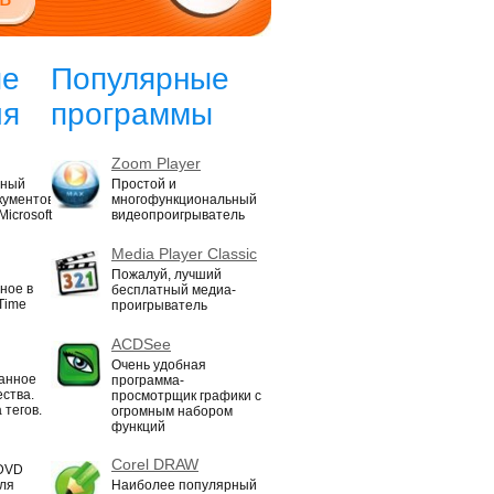
ые
Популярные
ия
программы
Zoom Player
нный
Простой и
кументов
многофункциональный
icrosoft
видеопроигрыватель
Media Player Classic
Пожалуй, лучший
ное в
бесплатный медиа-
Time
проигрыватель
ACDSee
Очень удобная
ванное
программа-
ества.
просмотрщик графики с
 тегов.
огромным набором
функций
Corel DRAW
 DVD
для
Наиболее популярный