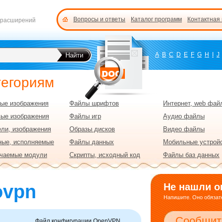
Вопросы и ответы
Каталог программ
Контактная
 расширений
A
B
C
D
E
F
G
H
I
J
тегориям
ые изображения
Файлы шрифтов
Интернет, web фай
вые изображения
Файлы игр
Аудио файлы
ли, изображения
Образы дисков
Видео файлы
ные, исполняемые
Файлы данных
Мобильные устрой
чаемые модули
Скрипты, исходный код
Файлы баз данных
ovpn
Не нашли о
Напишите. Оно обязате
Сообщит
Файл конфигурации OpenVPN