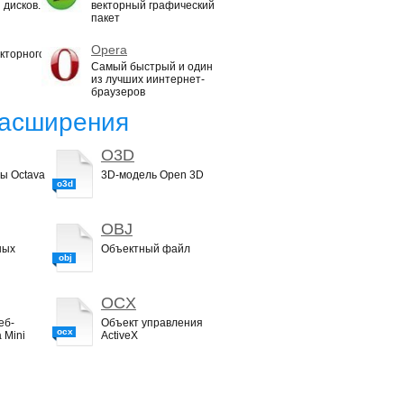
 дисков.
векторный графический
пакет
Opera
кторного
Самый быстрый и один
из лучших иинтернет-
браузеров
асширения
O3D
ы Octava
3D-модель Open 3D
o3d
OBJ
ных
Объектный файл
obj
OCX
еб-
Объект управления
ocx
 Mini
ActiveX