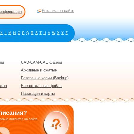
Реклама на сайте
 информация
K
L
M
N
O
P
Q
R
S
T
U
V
W
X
Y
Z
лы
CAD-CAM-CAE файлы
Архивные и сжатые
Резервные копии (Backup)
ства
Все остальные файлы
Навигация и карты
писания?
льно появится на сайте.
ь