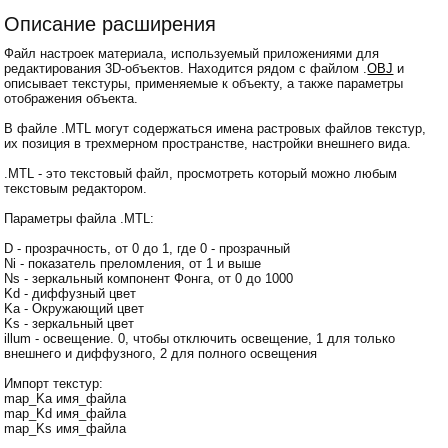
Описание расширения
Файл настроек материала, используемый приложениями для
редактирования 3D-объектов. Находится рядом с файлом .
OBJ
и
описывает текстуры, применяемые к объекту, а также параметры
отображения объекта.
В файле .MTL могут содержаться имена растровых файлов текстур,
их позиция в трехмерном пространстве, настройки внешнего вида.
.MTL - это текстовый файл, просмотреть который можно любым
текстовым редактором.
Параметры файла .MTL:
D - прозрачность, от 0 до 1, где 0 - прозрачный
Ni - показатель преломления, от 1 и выше
Ns - зеркальный компонент Фонга, от 0 до 1000
Kd - диффузный цвет
Ka - Окружающий цвет
Ks - зеркальный цвет
illum - освещение. 0, чтобы отключить освещение, 1 для только
внешнего и диффузного, 2 для полного освещения
Импорт текстур:
map_Ka имя_файла
map_Kd имя_файла
map_Ks имя_файла