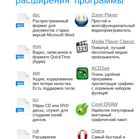
расширения
программы
doc
Zoom Player
Распространенный
Простой и
doc
формат для
многофункциональный
документов старых
видеопроигрыватель
версий Microsoft Word
Media Player Classic
mov
Пожалуй, лучший
Видео, записанное в
бесплатный медиа-
mov
формате QuickTime
проигрыватель
(Apple)
ACDSee
ape
Очень удобная
Аудио, кодированное
программа-
ape
без потери качества.
просмотрщик графики
Есть поддержка тегов.
с огромным набором
функций
iso
Corel DRAW
Образ CD или DVD
iso
диска, служит для
Наиболее популярный
создания копий
векторный
дисков.
графический пакет
cdr
Opera
Расширение
Самый быстрый и