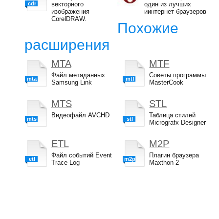
cdr
векторного
один из лучших
изображения
иинтернет-браузеров
CorelDRAW.
Похожие
расширения
MTA
MTF
Файл метаданных
Советы программы
mta
mtf
Samsung Link
MasterCook
MTS
STL
Видеофайл AVCHD
Таблица стилей
mts
stl
Micrografx Designer
ETL
M2P
Файл событий Event
Плагин браузера
etl
m2p
Trace Log
Maxthon 2