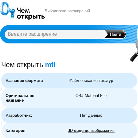
Библиотека расширений
Чем открыть
mtl
A
B
C
D
E
F
G
H
I
J
K
L
M
N
O
P
Q
R
S
T
U
V
W
X
Y
Название формата
Файл описания текстур
Оригинальное
OBJ Material File
название
Разработчик:
Нет данных
Категория
3D-модели, изображения