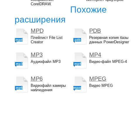
CorelDRAW.
Похожие
расширения
MPD
PDB
Плейлист File List
Резервная копия базы
mpd
pdb
Creator
данных PowerDesigner
MP3
MP4
Аудиофайл MP3
Видео-файл MPEG-4
mp3
mp4
MP6
MPEG
Видеофайл камеры
Видео MPEG
mp6
mpeg
наблюдения