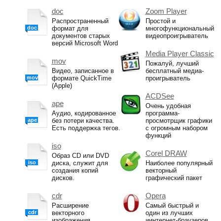
doc
Zoom Player
Распространенный
Простой и
doc
формат для
многофункциональный
документов старых
видеопроигрыватель
версий Microsoft Word
Media Player Classic
mov
Пожалуй, лучший
Видео, записанное в
бесплатный медиа-
mov
формате QuickTime
проигрыватель
(Apple)
ACDSee
ape
Очень удобная
Аудио, кодированное
программа-
ape
без потери качества.
просмотрщик графики
Есть поддержка тегов.
с огромным набором
функций
iso
Corel DRAW
Образ CD или DVD
iso
диска, служит для
Наиболее популярный
создания копий
векторный
дисков.
графический пакет
cdr
Opera
Расширение
Самый быстрый и
cdr
векторного
один из лучших
изображения
иинтернет-браузеров