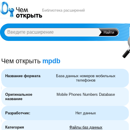
Библиотека расширений
Чем открыть
mpdb
A
B
C
D
E
F
G
H
I
J
K
L
M
N
O
P
Q
R
S
T
U
V
W
X
Y
Название формата
База данных номеров мобильных
телефонов
Оригинальное
Mobile Phones Numbers Database
название
Разработчик:
Нет данных
Категория
Файлы баз данных