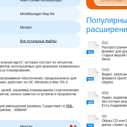
Файл схемы MindManager
MindManager Map file
Популярн
расширен
Mindjet
Все остальные файлы
doc
Распростране
формат для до
doc
старых версий M
Word
тальную карту", которая состоит из объектов,
мволов, используемых для хранения захваченных
mov
есса планирования.
Видео, записан
е программное обеспечение, предназначено для
формате Quick
mov
ния, работает по ОС Windows и Mac OS X.
(Apple)
х целей, например планирования стратегических
ape
ктов, записи заметок со встречи и проработки
Аудио, кодиро
без потери кач
ape
Есть поддержка
ля уменьшения размера. Существует и
XML
-
файлов - .XMMAP.
iso
Образ CD или
диска, служит 
iso
MindJet