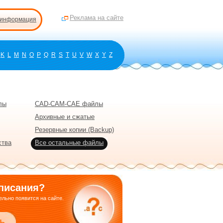
Реклама на сайте
 информация
K
L
M
N
O
P
Q
R
S
T
U
V
W
X
Y
Z
лы
CAD-CAM-CAE файлы
Архивные и сжатые
Резервные копии (Backup)
ства
Все остальные файлы
писания?
льно появится на сайте.
ь