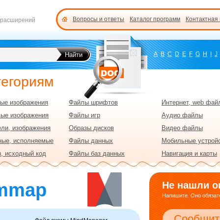
Вопросы и ответы
Каталог программ
Контактная
 расширений
A
B
C
D
E
F
G
H
I
J
тегориям
ые изображения
Файлы шрифтов
Интернет, web фай
вые изображения
Файлы игр
Аудио файлы
ли, изображения
Образы дисков
Видео файлы
ные, исполняемые
Файлы данных
Мобильные устрой
, исходный код
Файлы баз данных
Навигация и карты
mmap
Не нашли о
Напишите. Оно обязате
Сообщит