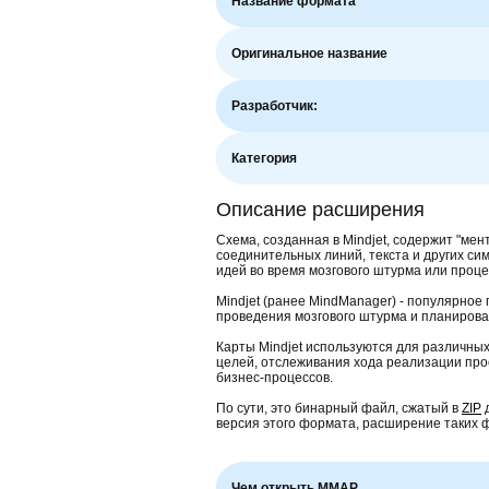
Название формата
Оригинальное название
Разработчик:
Категория
Описание расширения
Схема, созданная в Mindjet, содержит "мен
соединительных линий, текста и других си
идей во время мозгового штурма или проц
Mindjet (ранее MindManager) - популярно
проведения мозгового штурма и планирова
Карты Mindjet используются для различны
целей, отслеживания хода реализации прое
бизнес-процессов.
По сути, это бинарный файл, сжатый в
ZIP
д
версия этого формата, расширение таких 
Чем открыть MMAP