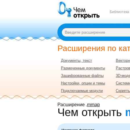
Библиотека
Расширения по ка
Документы, текст
Векторн
Размеченные документы
Растро
Зашифрованные файлы
3D-моде
Настройки, опции и темы
Систем
Подключаемые модули
Скрипты
Расширение .
mmap
Чем открыть