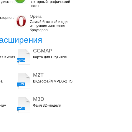
 дисков.
векторный графический
пакет
Opera
кторного
Самый быстрый и один
из лучших иинтернет-
браузеров
асширения
CGMAP
я в Atlas
Карта для CityGuide
cgmap
M2T
ра
Видеофайл MPEG-2 TS
m2t
M3D
-ray
Файл 3D-модели
m3d