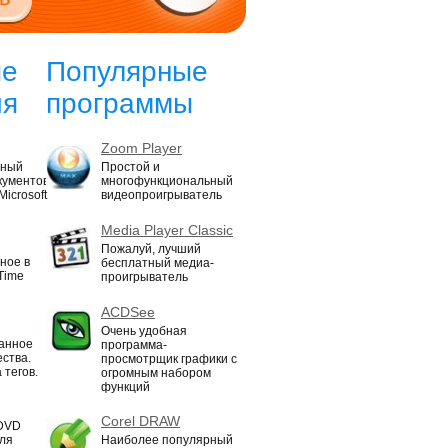
ые
Популярные
ия
программы
Zoom Player
нный
Простой и
кументов
многофункциональный
icrosoft
видеопроигрыватель
Media Player Classic
Пожалуй, лучший
ное в
бесплатный медиа-
Time
проигрыватель
ACDSee
Очень удобная
ванное
программа-
ества.
просмотрщик графики с
 тегов.
огромным набором
функций
Corel DRAW
 DVD
для
Наиболее популярный