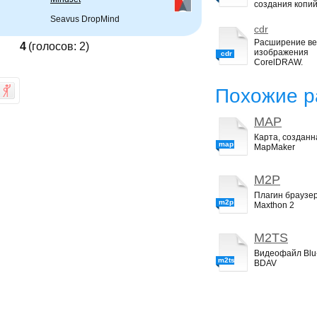
создания копий
Seavus DropMind
cdr
Расширение ве
4
(голосов:
2
)
изображения
cdr
CorelDRAW.
Похожие р
MAP
Карта, созданна
map
MapMaker
M2P
Плагин браузе
m2p
Maxthon 2
M2TS
Видеофайл Blu
m2ts
BDAV