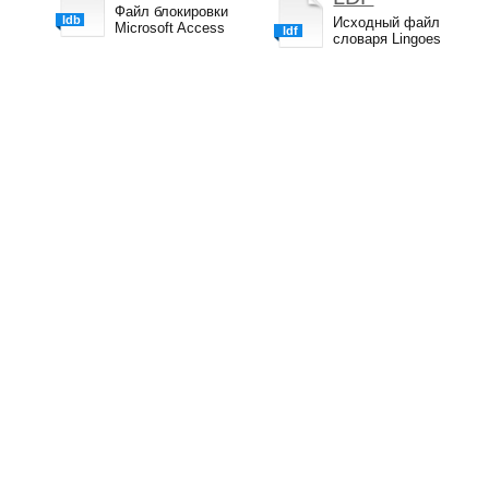
Файл блокировки
ldb
Исходный файл
Microsoft Access
ldf
словаря Lingoes