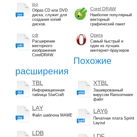
iso
Corel DRAW
Образ CD или DVD
iso
диска, служит для
Наиболее популярный
создания копий
векторный
дисков.
графический пакет
cdr
Opera
Расширение
Самый быстрый и
cdr
векторного
один из лучших
изображения
иинтернет-браузеров
CorelDRAW.
Похожие
расширения
TBL
XTBL
Информационная
Зашиврованный
tbl
xtbl
таблица StarCraft
вирусом Ransomware
файл
LAY
LAY6
Файл шаблона MAME
lay
Печатная плата Sprint
lay6
Layout
LDB
LDF