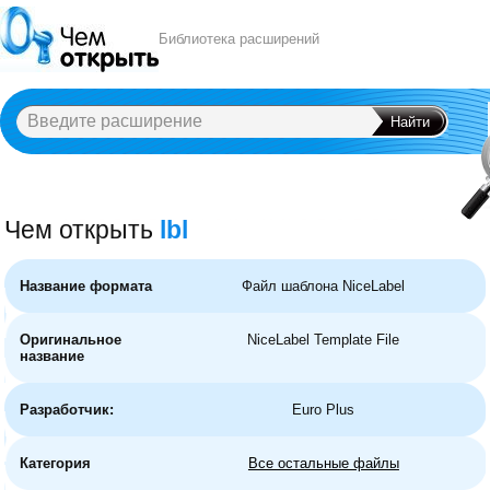
Библиотека расширений
Чем открыть
lbl
A
B
C
D
E
F
G
H
I
J
K
L
M
N
O
P
Q
R
S
T
U
V
W
X
Y
Название формата
Файл шаблона NiceLabel
Оригинальное
NiceLabel Template File
название
Разработчик:
Euro Plus
Категория
Все остальные файлы