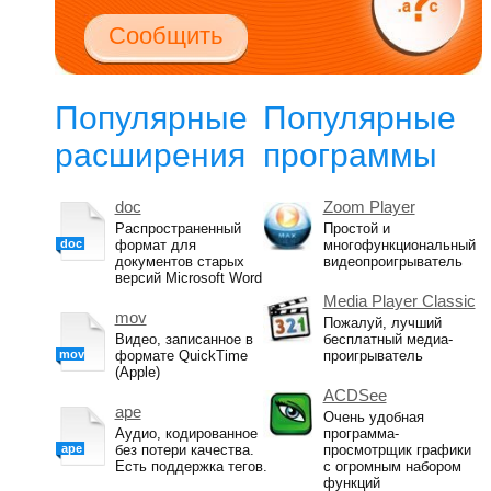
Сообщить
Популярные
Популярные
расширения
программы
doc
Zoom Player
Распространенный
Простой и
doc
формат для
многофункциональный
документов старых
видеопроигрыватель
версий Microsoft Word
Media Player Classic
mov
Пожалуй, лучший
Видео, записанное в
бесплатный медиа-
mov
формате QuickTime
проигрыватель
(Apple)
ACDSee
ape
Очень удобная
Аудио, кодированное
программа-
ape
без потери качества.
просмотрщик графики
Есть поддержка тегов.
с огромным набором
функций