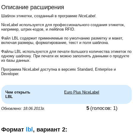
Описание расширения
Шаблон этикетки, созданный в программе
NiceLabel
.
NiceLabel используется для профессионального создания этикеток,
например, штрих-кодов, и лейблов RFID.
Файл LBL содержит применяемые по умолчанию разметку и макет,
включая размеры, форматирование, текст и поля шаблона.
Файлы LBL используются для печати большого количества этикеток по
одному шаблону. При печати их можно заполнять данными о продукте
из базы данных.
Программа NiceLabel доступна в версиях Standard, Enterprise и
Developer.
Чем открыть
Euro Plus NiceLabel
LBL
5
(голосов:
1
)
Обновлено: 18.06.2013г.
Формат
lbl
, вариант 2: