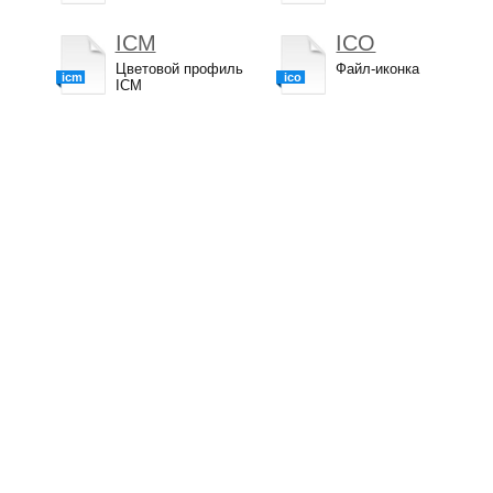
ICM
ICO
Цветовой профиль
Файл-иконка
icm
ico
ICM