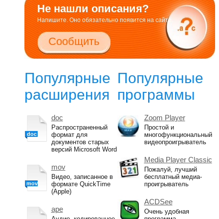
Не нашли описания?
Напишите. Оно обязательно появится на сайте.
Сообщить
Популярные
Популярные
расширения
программы
doc
Zoom Player
Распространенный
Простой и
doc
формат для
многофункциональный
документов старых
видеопроигрыватель
версий Microsoft Word
Media Player Classic
mov
Пожалуй, лучший
Видео, записанное в
бесплатный медиа-
mov
формате QuickTime
проигрыватель
(Apple)
ACDSee
ape
Очень удобная
Аудио, кодированное
программа-