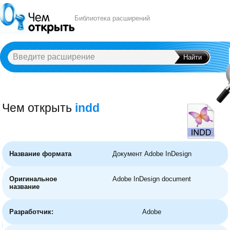
Библиотека расширений
Чем открыть
indd
A
B
C
D
E
F
G
H
I
J
K
L
M
N
O
P
Q
R
S
T
U
V
W
X
Y
Название формата
Документ Adobe InDesign
Оригинальное
Adobe InDesign document
название
Разработчик:
Adobe