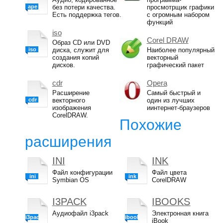
ape
без потери качества.
просмотрщик графики
Есть поддержка тегов.
с огромным набором
функций
iso
Corel DRAW
Образ CD или DVD
iso
диска, служит для
Наиболее популярный
создания копий
векторный
дисков.
графический пакет
cdr
Opera
Расширение
Самый быстрый и
cdr
векторного
один из лучших
изображения
иинтернет-браузеров
CorelDRAW.
Похожие
расширения
INI
INK
Файл конфигурации
Файл цвета
ini
ink
Symbian OS
CorelDRAW
I3PACK
IBOOKS
Аудиофайл i3pack
Электронная книга
i3pack
ibooks
iBook