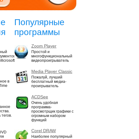
ые
Популярные
ия
программы
Zoom Player
нный
Простой и
кументов
многофункциональный
icrosoft
видеопроигрыватель
Media Player Classic
Пожалуй, лучший
ное в
бесплатный медиа-
Time
проигрыватель
ACDSee
Очень удобная
ванное
программа-
ества.
просмотрщик графики с
 тегов.
огромным набором
функций
Corel DRAW
 DVD
для
Наиболее популярный