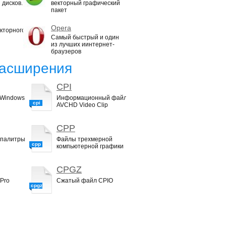
 дисков.
векторный графический
пакет
Opera
кторного
Самый быстрый и один
из лучших иинтернет-
браузеров
асширения
CPI
 Windows
Информационный файл
cpi
AVCHD Video Clip
CPP
 палитры
Файлы трехмерной
cpp
компьютерной графики
CPGZ
Pro
Сжатый файл CPIO
cpgz