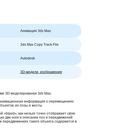
Анимация 3ds Max
3ds Max Copy Track File
Autodesk
3D-модели, изображения
ме 3D-моделирования 3ds Max.
я анимационная информация о перемещениях
бъектов, их позы и жесты.
 «biped», как нельзя точно отображает свою
ко две ноги и описание поз и передвижений
и передвижениях такого объекта содержится в