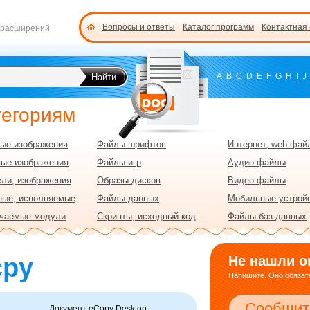
Вопросы и ответы
Каталог программ
Контактная
 расширений
A
B
C
D
E
F
G
H
I
J
тегориям
ые изображения
Файлы шрифтов
Интернет, web фай
вые изображения
Файлы игр
Аудио файлы
ли, изображения
Образы дисков
Видео файлы
ные, исполняемые
Файлы данных
Мобильные устрой
чаемые модули
Скрипты, исходный код
Файлы баз данных
cpy
Не нашли о
Напишите. Оно обязате
Сообщит
Документ eCopy Desktop