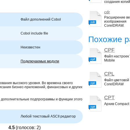
создания копий
cdr
Расширение ве
Файл дополнений Cobol
изображения
cdr
CorelDRAW.
Cobol include file
Похожие р
Неизвестен
CPF
Файл настроек
cpf
Mobile
Подключаемые модули
CPL
Файл цветовой
ования высокого уровня. Во времена своего
cpl
CorelDRAW
исания бизнес-приложений, финансовых и других
CPT
ь дополнительные подпрограммы и функции этого
Архив Compact 
cpt
Любой текстовый ASCII редактор
4.5
(голосов:
2
)