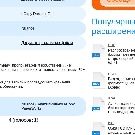
eCopy Desktop File
Популярн
Nuance
расширен
Документы, текстовые файлы
doc
Распростране
формат для до
doc
старых версий M
Word
льным, проприетарным (собственный, не
огичным, по своей сути, широко известному
PDF
mov
Видео, записан
ks для записи и последующего хранения
формате Quick
mov
изображений.
(Apple)
ape
Аудио, кодиро
Nuance Communications eCopy
без потери кач
PaperWorks
ape
Есть поддержка
4
(голосов:
1
)
iso
Образ CD или
диска, служит 
iso