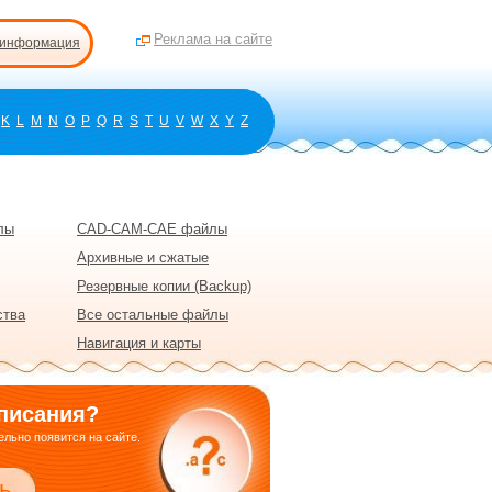
Реклама на сайте
 информация
K
L
M
N
O
P
Q
R
S
T
U
V
W
X
Y
Z
лы
CAD-CAM-CAE файлы
Архивные и сжатые
Резервные копии (Backup)
ства
Все остальные файлы
Навигация и карты
писания?
льно появится на сайте.
ь