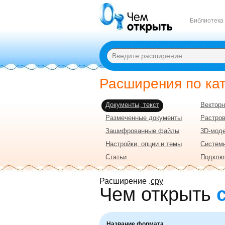
Библиотека
Расширения по ка
Документы, текст
Векторн
Размеченные документы
Растро
Зашифрованные файлы
3D-моде
Настройки, опции и темы
Систем
Статьи
Подклю
Расширение .
cpy
Чем открыть
Название формата