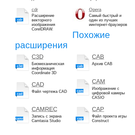
cdr
Opera
Расширение
Самый быстрый и
cdr
векторного
один из лучших
изображения
иинтернет-браузеров
CorelDRAW.
Похожие
расширения
C3D
CAB
Биомеханическая
Архив CAB
c3d
cab
информация
Coordinate 3D
CAM
CAD
Изображение с
cam
Файл чертежа CAD
цифровой камеры
cad
CASIO
CAMREC
CAP
Запись с экрана
Файл проекта игры
camrec
cap
Camtasia Studio
Construct