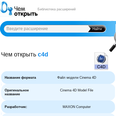
Библиотека расширений
Чем открыть
c4d
A
B
C
D
E
F
G
H
I
J
K
L
M
N
O
P
Q
R
S
T
U
V
W
X
Y
Название формата
Файл модели Cinema 4D
Оригинальное
Cinema 4D Model File
название
Разработчик:
MAXON Computer