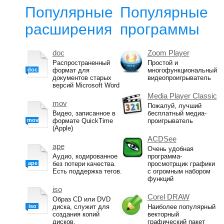
Популярные
Популярные
расширения
программы
doc
Zoom Player
Распространенный
Простой и
doc
формат для
многофункциональный
документов старых
видеопроигрыватель
версий Microsoft Word
Media Player Classic
mov
Пожалуй, лучший
Видео, записанное в
бесплатный медиа-
mov
формате QuickTime
проигрыватель
(Apple)
ACDSee
ape
Очень удобная
Аудио, кодированное
программа-
ape
без потери качества.
просмотрщик графики
Есть поддержка тегов.
с огромным набором
функций
iso
Corel DRAW
Образ CD или DVD
iso
диска, служит для
Наиболее популярный
создания копий
векторный
дисков.
графический пакет