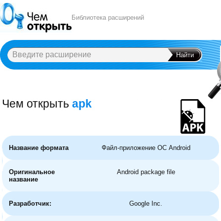
Библиотека расширений
Чем открыть
apk
A
B
C
D
E
F
G
H
I
J
K
L
M
N
O
P
Q
R
S
T
U
V
W
X
Y
Название формата
Файл-приложение ОС Android
Оригинальное
Android package file
название
Разработчик:
Google Inc.