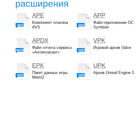
расширения
APE
APP
Компонент плагина
Файл-приложение ОС
ape
app
AVS
Symbian
APDX
VPK
Файл отчета сервиса
Игровой архив Valve
apdx
vpk
«Антиплагиат»
EPK
UPK
Пакет данных игры
Архив Unreal Engine 3
epk
upk
Metin2