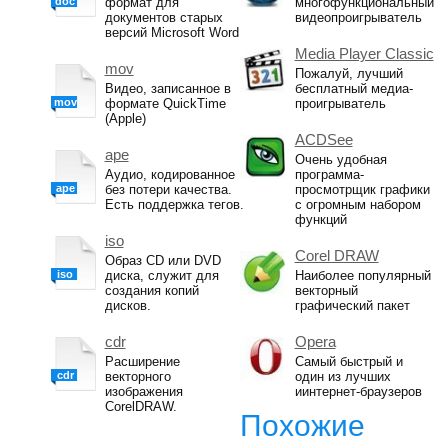
doc
формат для
многофункциональный
документов старых
видеопроигрыватель
версий Microsoft Word
Media Player Classic
mov
Пожалуй, лучший
Видео, записанное в
бесплатный медиа-
mov
формате QuickTime
проигрыватель
(Apple)
ACDSee
ape
Очень удобная
Аудио, кодированное
программа-
ape
без потери качества.
просмотрщик графики
Есть поддержка тегов.
с огромным набором
функций
iso
Corel DRAW
Образ CD или DVD
iso
диска, служит для
Наиболее популярный
создания копий
векторный
дисков.
графический пакет
cdr
Opera
Расширение
Самый быстрый и
cdr
векторного
один из лучших
изображения
иинтернет-браузеров
CorelDRAW.
Похожие