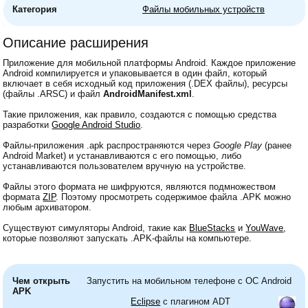
Категория
Файлы мобильных устройств
Описание расширения
Приложение для мобильной платформы Android. Каждое приложение
Android компилируется и упаковывается в один файл, который
включает в себя исходный код приложения (.DEX файлы), ресурсы
(файлы .ARSC) и файл
AndroidManifest.xml
.
Такие приложения, как правило, создаются с помощью средства
разработки
Google Android Studio
.
Файлы-приложения .apk распространяются через
Google Play
(ранее
Android Market) и устанавливаются с его помощью, либо
устанавливаются пользователем вручную на устройстве.
Файлы этого формата не шифруются, являются подмножеством
формата
ZIP
. Поэтому просмотреть содержимое файла .APK можно
любым архиватором.
Существуют симуляторы Android, такие как
BlueStacks
и
YouWave
,
которые позволяют запускать .APK-файлы на компьютере.
Чем открыть
Запустить на мобильном телефоне с ОС Android
APK
Eclipse
с плагином ADT