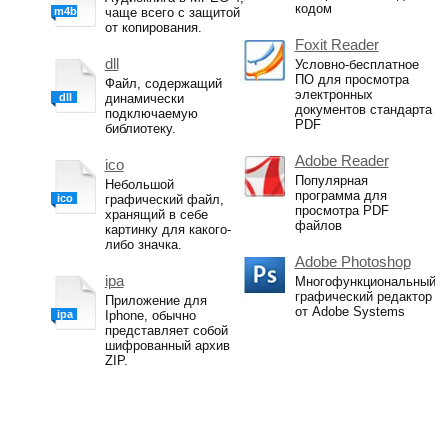
кодом
m4b
чаще всего с защитой
от копирования.
Foxit Reader
dll
Условно-бесплатное
ПО для просмотра
Файл, содержащий
электронных
dll
динамически
документов стандарта
подключаемую
PDF
библиотеку.
Adobe Reader
ico
Популярная
Небольшой
программа для
ico
графический файл,
просмотра PDF
хранящий в себе
файлов
картинку для какого-
либо значка.
Adobe Photoshop
ipa
Многофункциональный
графический редактор
Приложение для
от Adobe Systems
ipa
Iphone, обычно
представляет собой
шифрованный архив
ZIP.