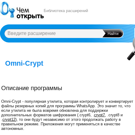
Библиотека расширений
Omni-Crypt
A
B
C
D
E
F
G
H
I
J
K
L
M
N
O
P
Q
R
S
T
U
V
W
X
Y
Описание программы
Omni-Crypt - популярная утилита, которая контролирует и конвертирует
файлы резервных копий для программы WhatsApp. Это значит то, что
если утилита не была вовремя обновлена для поддержки
дополнительных форматов шифрования (.crypt6, .
crypt7
, .crypt8 и
.
crypt12
), то они будут независимо от этого продолжать работу в
правильном режиме. Приложения могут применяться в качестве
автономных.