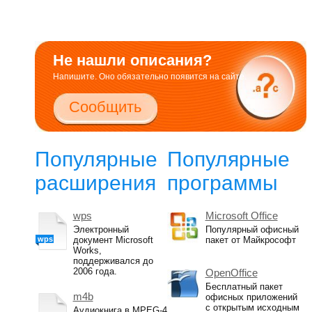
Не нашли описания?
Напишите. Оно обязательно появится на сайте.
Сообщить
Популярные
Популярные
расширения
программы
wps
Microsoft Office
Электронный
Популярный офисный
wps
документ Microsoft
пакет от Майкрософт
Works,
поддерживался до
2006 года.
OpenOffice
Бесплатный пакет
m4b
офисных приложений
с открытым исходным
Аудиокнига в MPEG-4,