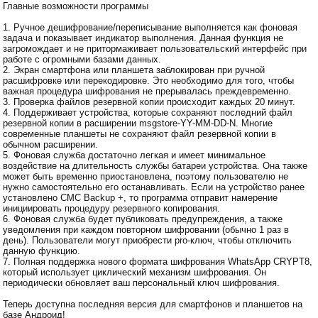
Главные возможности программы
1. Ручное дешифрование/переписывание выполняется как фоновая
задача и показывает индикатор выполнения. Данная функция не
загромождает и не притормаживает пользовательский интерфейс при
работе с огромными базами данных.
2. Экран смартфона или планшета заблокирован при ручной
расшифровке или перекодировке. Это необходимо для того, чтобы
важная процедура шифрования не прерывалась преждевременно.
3. Проверка файлов резервной копии происходит каждых 20 минут.
4. Поддерживает устройства, которые сохраняют последний файл
резервной копии в расширении msgstore-YY-MM-DD-N. Многие
современные планшеты не сохраняют файл резервной копии в
обычном расширении.
5. Фоновая служба достаточно легкая и имеет минимальное
воздействие на длительность службы батареи устройства. Она также
может быть временно приостановлена, поэтому пользователю не
нужно самостоятельно его останавливать. Если на устройство ранее
установлено СМС Backup +, то программа отправит намерение
инициировать процедуру резервного копирования.
6. Фоновая служба будет публиковать предупреждения, а также
уведомления при каждом повторном шифровании (обычно 1 раз в
день). Пользователи могут приобрести pro-ключ, чтобы отключить
данную функцию.
7. Полная поддержка нового формата шифрования WhatsApp CRYPT8,
который использует циклический механизм шифрования. Он
периодически обновляет ваш персональный ключ шифрования.
Теперь доступна последняя версия для смартфонов и планшетов на
базе Андроид!